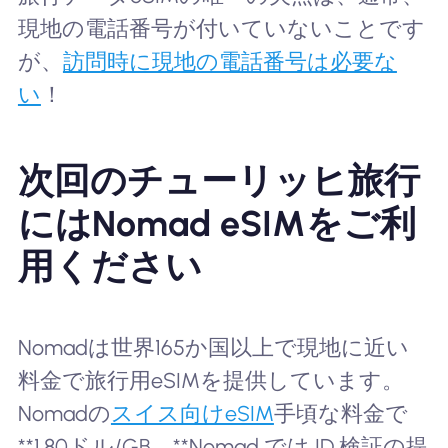
現地の電話番号が付いていないことです
が、
訪問時に現地の電話番号は必要な
い
！
次回のチューリッヒ旅行
にはNomad eSIMをご利
用ください
Nomadは世界165か国以上で現地に近い
料金で旅行用eSIMを提供しています。
Nomadの
スイス向けeSIM
手頃な料金で
**1.80ドル/GB。**Nomad では ID 検証の提