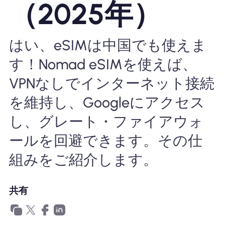
（2025年）
Nomad eSIMを使用する理由
はい、eSIMは中国でも使えま
す！Nomad eSIMを使えば、
eSIMの使用
VPNなしでインターネット接続
を維持し、Googleにアクセス
企業
し、グレート・ファイアウォ
ールを回避できます。その仕
組みをご紹介します。
共有