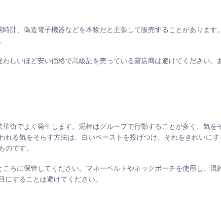
偽造腕時計、偽造電子機器などを本物だと主張して販売することがあります
。
し、疑わしいほど安い価格で高級品を売っている露店商は避けてください。
関、繁華街でよく発生します。泥棒はグループで行動することが多く、気を
われる気をそらす方法は、白いペーストを投げつけ、それをきれいにす
ものです。
ないところに保管してください。マネーベルトやネックポーチを使用し、混
目にすることは避けてください。