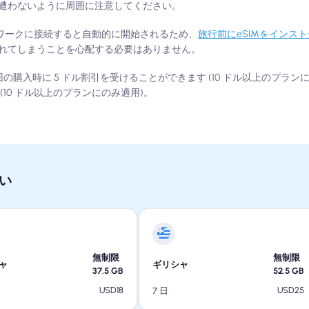
遭わないように周囲に注意してください。
ットワークに接続すると自動的に開始されるため、
旅行前にeSIMをインス
れてしまうことを心配する必要はありません。
の購入時に 5 ドル割引を受けることができます (10 ドル以上のプラン
(10 ドル以上のプランにのみ適用)。
い
無制限
無制限
ャ
ギリシャ
37.5
GB
52.5
GB
USD
18
USD
25
7 日