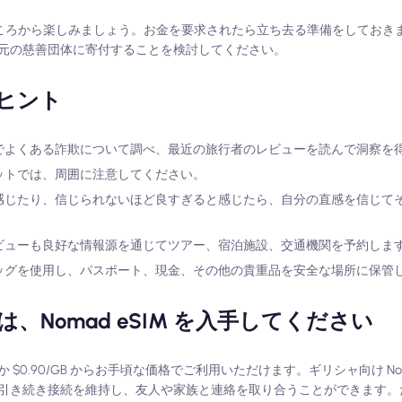
たところから楽しみましょう。お金を要求されたら立ち去る準備をしておき
元の慈善団体に寄付することを検討してください。
ヒント
的地でよくある詐欺について調べ、最近の旅行者のレビューを読んで洞察を
ポットでは、周囲に注意してください。
いと感じたり、信じられないほど良すぎると感じたら、自分の直感を信じて
、レビューも良好な情報源を通じてツアー、宿泊施設、交通機関を予約しま
止バッグを使用し、パスポート、現金、その他の貴重品を安全な場所に保管
Nomad eSIM を入手してください
か $0.90/GB からお手頃な価格でご利用いただけます。ギリシャ向け Noma
引き続き接続を維持し、友人や家族と連絡を取り合うことができます。