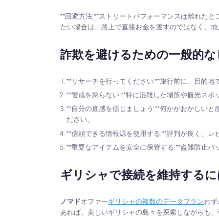
**回避方法:**ストリートパフォーマンスは離れ
たい場合は、路上で直接お金を渡すのではなく、地
詐欺を避けるための一般的な
**リサーチを行ってください:**旅行前に、目
**警戒を怠らない:**特に混雑した場所や観光ス
**自分の直感を信じましょう:**何かがおかし
ださい。
**信頼できる情報源を使用する:**評判が良く
**重要なアイテムを安全に保管する:**盗難防
ギリシャで接続を維持するには、
ノマド
オファー
ギリシャの複数のデータプラン
わず
あれば、美しいギリシャの島々を探索しながらも、