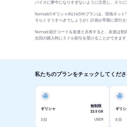
バイスに夢中になりすぎないように注意し、スリに
Nomadのギリシャ向けeSIMプランは、現地ネ
そらくそうすべきでしょうが）計画が早期に実行さ
Nomad 紹介コードを友達と共有すると、友達は初回
次回の購入時に 5 ドル割引を受けることができます 
私たちのプランをチェックしてくださ
無制限
ギリシャ
ギリシ
22.5
GB
USD
11
3 日
5 日