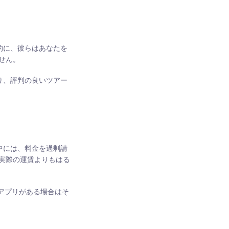
的に、彼らはあなたを
せん。
り、評判の良いツアー
中には、料金を過剰請
実際の運賃よりもはる
 アプリがある場合はそ