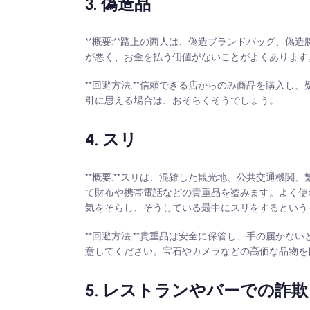
3. 偽造品
**概要:**路上の商人は、偽造ブランドバッグ、
が悪く、お金を払う価値がないことがよくあります
**回避方法:**信頼できる店からのみ商品を購入
引に思える場合は、おそらくそうでしょう。
4. スリ
**概要:**スリは、混雑した観光地、公共交通機
て財布や携帯電話などの貴重品を盗みます。よく使
気をそらし、そうしている最中にスリをするという
**回避方法:**貴重品は安全に保管し、手の届か
意してください。宝石やカメラなどの高価な品物を
5. レストランやバーでの詐欺