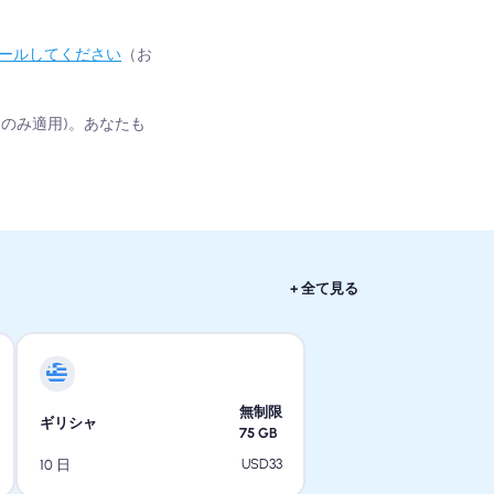
トールしてください
（お
にのみ適用)。あなたも
+ 全て見る
無制限
ギリシャ
75
GB
USD
33
10 日