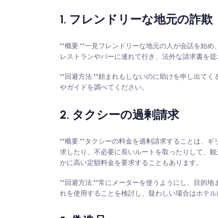
1. フレンドリーな地元の詐欺
**概要:**一見フレンドリーな地元の人が会話を
レストランやバーに連れて行き、法外な請求書を提
**回避方法:**頼まれもしないのに助けを申し出
やガイドを調べてください。
2. タクシーの過剰請求
**概要:**タクシーの料金を過剰請求することは
求したり、不必要に長いルートを取ったりして、観
かに高い定額料金を要求することもあります。
**回避方法:**常にメーターを使うようにし、目
れを使用することを検討し、疑わしい場合はホテル