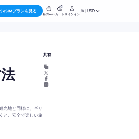
0
JA | USD
eSIMプランを見る
私のesim
カート
サインイン
共有
方法
観光地と同様に、ギリ
くと、安全で楽しい旅