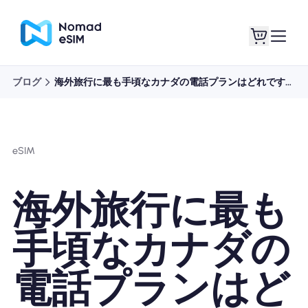
ブログ
海外旅行に最も手頃なカナダの電話プランはどれですか?
ログイン / サイン
私のeSIM
アップ
eSIM
海外旅行に最も
ショッププラン
手頃なカナダの
電話プランはど
eSIMについて