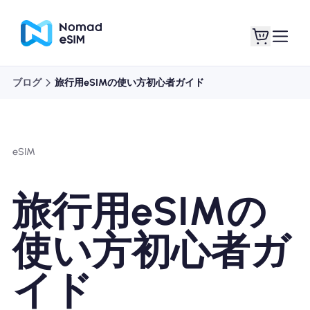
ブログ
旅行用eSIMの使い方初心者ガイド
ログイン / サイン
私のeSIM
アップ
eSIM
旅行用eSIMの
ショッププラン
使い方初心者ガ
イド
eSIMについて