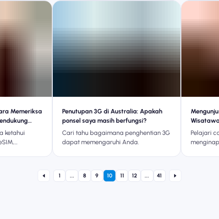
vitas di lebih
Thailand dari Nomad eSIM.
ngan Nomad
Cara Memeriksa
Penutupan 3G di Australia: Apakah
Mengunjun
Mendukung
ponsel saya masih berfungsi?
Wisataw
 ketahui
Cari tahu bagaimana penghentian 3G
Pelajari c
eSIM,
dapat memengaruhi Anda.
menginap,
ng, dan
alanan untuk
1
...
8
9
10
11
12
...
41