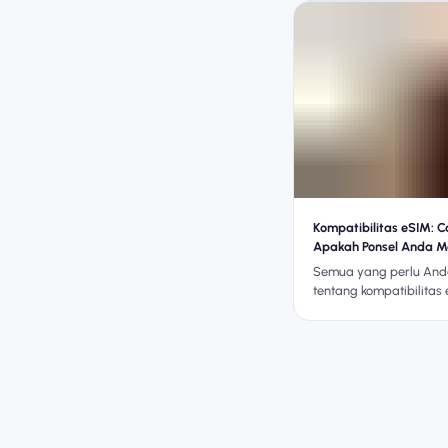
mengoptimalkan konekti
dari 200 destinasi de
eSIM.
Kompatibilitas eSIM: 
Apakah Ponsel Anda 
eSIM
Semua yang perlu Anda
tentang kompatibilitas 
perangkat yang diduku
penggunaan eSIM perj
akses data global.