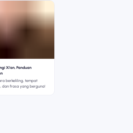
gi Xi'an, Panduan
an
ara berkeliling, tempat
 dan frasa yang berguna!