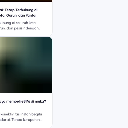
i: Tetap Terhubung di
ota, Gurun, dan Pantai
hubung di seluruh kota
run, dan pesisir dengan
M Dubai yang fleksibel dari
IM.
aya membeli eSIM di muka?
konektivitas instan begitu
darat. Tanpa kerepotan
anpa stres SIM lokal.