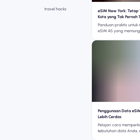
travel hacks
eSIM New York: Tetap 
Kota yang Tak Pernah 
Panduan praktis untuk 
eSIM AS yang memung
bergerak dengan perca
jalanan, kereta bawah
lingkungan New York y
cepat.
Penggunaan Data eSIM
Lebih Cerdas
Pelajari cara memperk
kebutuhan data Anda,
penggunaan secara rea