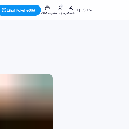
0
ID | USD
Lihat Paket eSIM
eSIM saya
Keranjang
Masuk