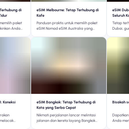
Terhubung di
eSIM Melbourne: Tetap Terhubung di
eSIM Duba
Tidur
Kafe
Seluruh K
memilih paket
Panduan praktis untuk memilih paket
Tetap ter
kinkan Anda
eSIM Nomad eSIM Australia yang
Dubai, gu
ya diri di
tepat untuk menjelajahi lingkungan,
paket eSI
 tanah, dan
transportasi, acara, dan perjalanan
Nomad eS
ang serba
sehari-hari di Melbourne.
: Koneksi
eSIM Bangkok: Tetap Terhubung di
Bisakah s
Kota yang Serba Cepat
irakan
Nikmati perjalanan lancar melintasi
Dapatkan 
 melacak
jalanan dan kereta layang Bangkok
Anda men
l-time, dan
yang sibuk dengan paket eSIM
bandara, t