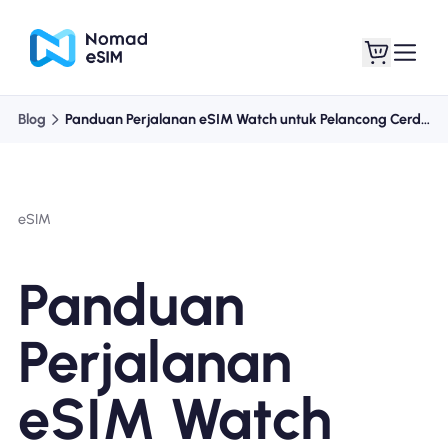
Blog
Panduan Perjalanan eSIM Watch untuk Pelancong Cerdas
Masuk daftar
eSIM saya
eSIM
Paket Toko
Panduan
Perjalanan
Tentang eSIM
eSIM Watch