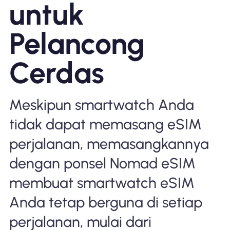
untuk
Mengapa Nomad eSIM
Pelancong
Menggunakan eSIM
Cerdas
Untuk bisnis
Meskipun smartwatch Anda
tidak dapat memasang eSIM
perjalanan, memasangkannya
dengan ponsel Nomad eSIM
membuat smartwatch eSIM
Anda tetap berguna di setiap
perjalanan, mulai dari