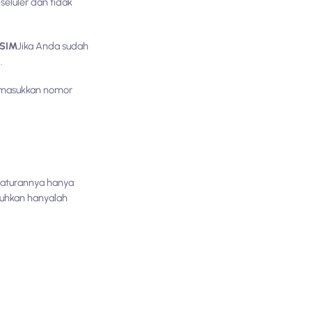
 seluler dan tidak
eSIM
Jika Anda sudah
.
 masukkan nomor
gaturannya hanya
tuhkan hanyalah