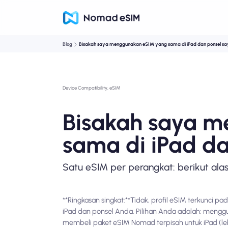
Blog
Bisakah saya menggunakan eSIM yang sama di iPad dan ponsel s
Device Compatibility, eSIM
Bisakah saya 
sama di iPad d
Satu eSIM per perangkat: berikut ala
**Ringkasan singkat:**Tidak, profil eSIM terkunci
iPad dan ponsel Anda. Pilihan Anda adalah: menggun
membeli paket eSIM Nomad terpisah untuk iPad (lebi