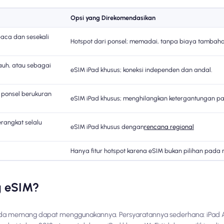
Opsi yang Direkomendasikan
baca dan sesekali
Hotspot dari ponsel; memadai, tanpa biaya tambaha
jauh, atau sebagai
eSIM iPad khusus; koneksi independen dan andal.
 ponsel berukuran
eSIM iPad khusus; menghilangkan ketergantungan pa
rangkat selalu
eSIM iPad khusus dengan
rencana regional
Hanya fitur hotspot karena eSIM bukan pilihan pada m
g eSIM?
Anda memang dapat menggunakannya. Persyaratannya sederhana: iPad 