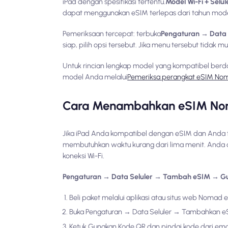
iPad dengan spesifikasi tertentu.
Model Wi-Fi + Selul
dapat menggunakan eSIM terlepas dari tahun model
Pemeriksaan tercepat: terbuka
Pengaturan → Data 
siap, pilih opsi tersebut. Jika menu tersebut tida
Untuk rincian lengkap model yang kompatibel berdas
model Anda melalui
Pemeriksa perangkat eSIM No
Cara Menambahkan eSIM Nom
Jika iPad Anda kompatibel dengan eSIM dan Anda 
membutuhkan waktu kurang dari lima menit. Anda
koneksi Wi-Fi.
Pengaturan → Data Seluler → Tambah eSIM → G
Beli paket melalui aplikasi atau situs web Nomad 
Buka Pengaturan → Data Seluler → Tambahkan eS
Ketuk Gunakan Kode QR dan pindai kode dari email