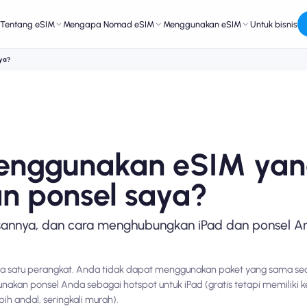
Tentang eSIM
Mengapa Nomad eSIM
Menggunakan eSIM
Untuk bisnis
aya?
menggunakan eSIM ya
an ponsel saya?
sannya, dan cara menghubungkan iPad dan ponsel An
 pada satu perangkat. Anda tidak dapat menggunakan paket yang sama s
akan ponsel Anda sebagai hotspot untuk iPad (gratis tetapi memiliki k
h andal, seringkali murah).