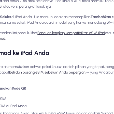
er
dari tahun 2018 atau setelahnya. iPad khusus Wi-Fi tidak memiliki radio
 atau versi perangkat lunaknya.
Seluler
di iPad Anda. Jika menu ini ada dan menampilkan
Tambahkan 
k muncul sama sekali, iPad Anda adalah model yang hanya mendukung Wi-Fi
arkan lini produk, lihat
Panduan lengkap kompatibilitas eSIM iPad
atau
mad
.
ad ke iPad Anda
telah memutuskan bahwa paket khusus adalah pilihan yang tepat, pen
 dapat
Beli dan pasang eSIM sebelum Anda bepergian.
-- yang Anda bu
unakan Kode QR
eSIM.
IM di iPad Anda
 konfirmasi Anda, atau ketuk Instal eSIM langsung dari aplikasi Nomad.