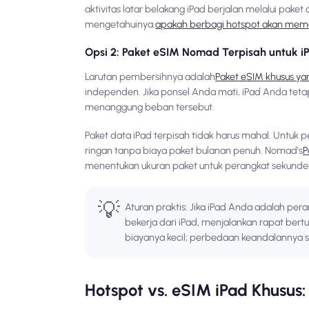
aktivitas latar belakang iPad berjalan melalui pake
mengetahuinya.
apakah berbagi hotspot akan mem
Opsi 2: Paket eSIM Nomad Terpisah untuk 
Larutan pembersihnya adalah
Paket eSIM khusus ya
independen. Jika ponsel Anda mati, iPad Anda teta
menanggung beban tersebut.
Paket data iPad terpisah tidak harus mahal. Untuk p
ringan tanpa biaya paket bulanan penuh. Nomad's
P
menentukan ukuran paket untuk perangkat sekunde
💡
Aturan praktis: Jika iPad Anda adalah per
bekerja dari iPad, menjalankan rapat bertu
biayanya kecil; perbedaan keandalannya si
Hotspot vs. eSIM iPad Khusus