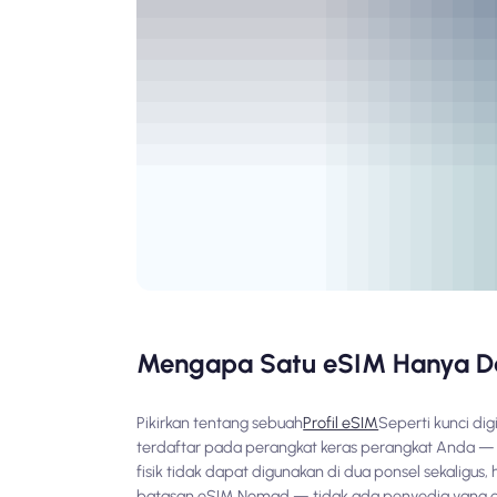
Mengapa Satu eSIM Hanya Dap
Pikirkan tentang sebuah
Profil eSIM
Seperti kunci dig
terdaftar pada perangkat keras perangkat Anda — d
fisik tidak dapat digunakan di dua ponsel sekaligus, 
batasan eSIM Nomad — tidak ada penyedia yang da