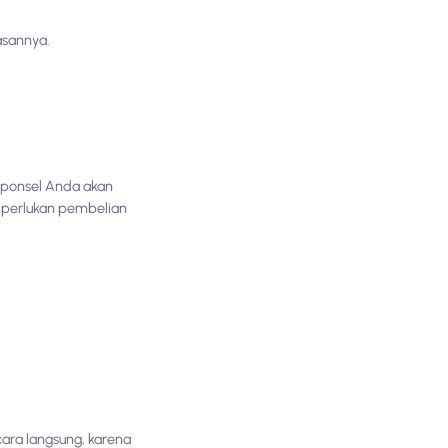
asannya.
d ponsel Anda akan
 diperlukan pembelian
ara langsung, karena