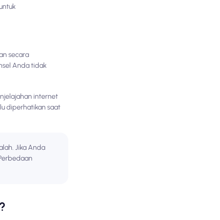
 untuk
an secara
nsel Anda tidak
njelajahan internet
lu diperhatikan saat
alah. Jika Anda
. Perbedaan
?