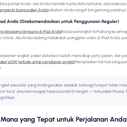
t data ponsel Anda. Jika Anda memiliki kuota data terbatas, ada baiknya
engaruhi biaya paket Anda
sebelum Anda sangat bergantung padanya.
iPad Anda (Direkomendasikan untuk Penggunaan Reguler)
ng dipasang langsung di iPad Anda
Kedua perangkat terhubung ke jaring
p online. Jika Anda sedang melakukan panggilan video di iPad Anda, po
erjalanan singkat, paket data kecil sudah mencakup peta, pesan, dan pe
aket eSIM terbaik untuk perjalanan singkat
Menjelaskan hal-hal yang per
r.
angkat sekunder yang Anda gunakan sesekali, berbagi hotspot tidak mas
rut-turut, atau bernavigasi tanpa ponsel di tangan — beli paket khusus
gnifikan.
: Mana yang Tepat untuk Perjalanan Anda