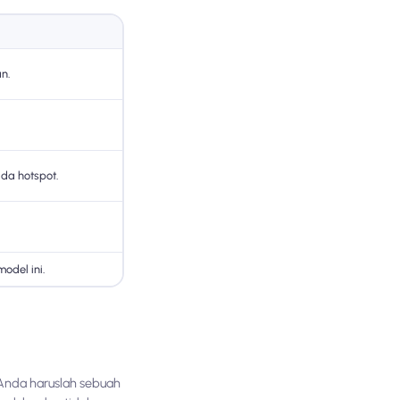
n.
da hotspot.
odel ini.
Anda haruslah sebuah