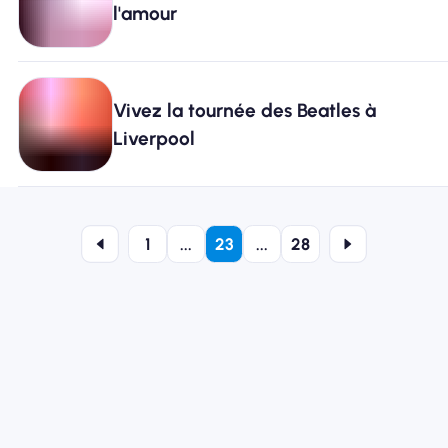
l'amour
Vivez la tournée des Beatles à
Liverpool
1
...
23
...
28