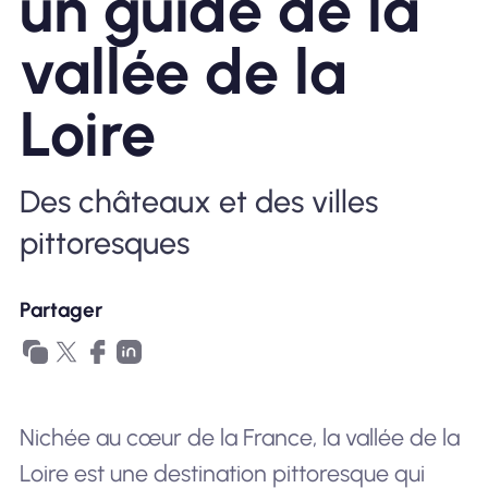
un guide de la
Pourquoi Nomad eSIM
vallée de la
Loire
Utiliser une eSIM
Des châteaux et des villes
Pour le business
pittoresques
Partager
Nichée au cœur de la France, la vallée de la
Loire est une destination pittoresque qui