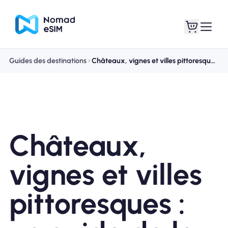
Guides des destinations
Châteaux, vignes et villes pittoresques : un guide de la vallée de la Loire
Connexion /
Mes eSIM
Inscrivez
Châteaux,
Forfaits
vignes et villes
pittoresques :
À propos de l'eSIM