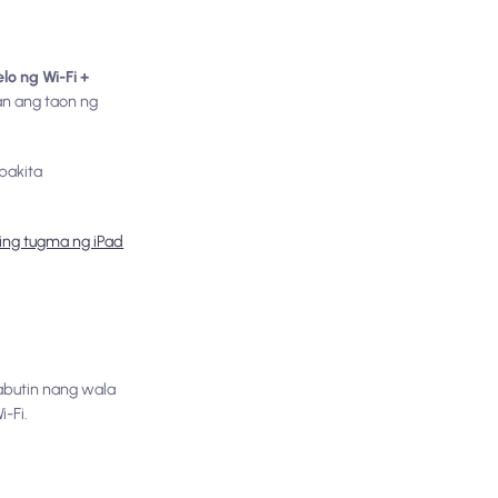
lo ng Wi-Fi +
an ang taon ng
apakita
ing tugma ng iPad
abutin nang wala
i-Fi.