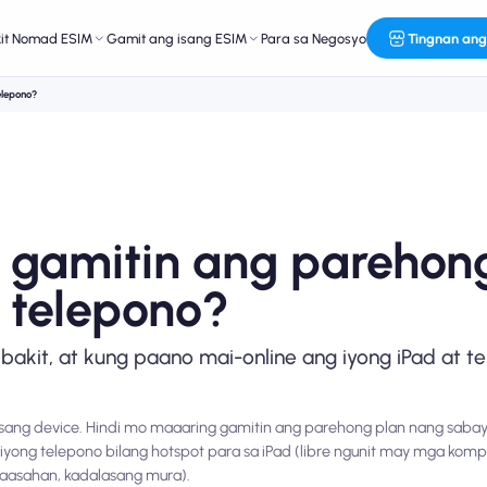
kit Nomad ESIM
Gamit ang isang ESIM
Para sa Negosyo
Tingnan ang
elepono?
 gamitin ang parehon
t telepono?
bakit, at kung paano mai-online ang iyong iPad at t
a isang device. Hindi mo maaaring gamitin ang parehong plan nang saba
iyong telepono bilang hotspot para sa iPad (libre ngunit may mga kompr
aasahan, kadalasang mura).