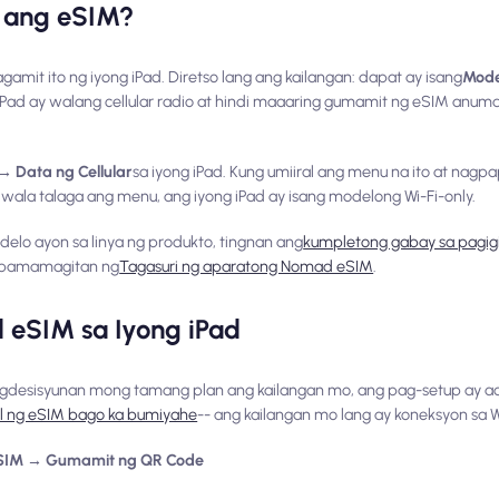
o ang eSIM?
amit ito ng iyong iPad. Diretso lang ang kailangan: dapat ay isang
Mode
iPad ay walang cellular radio at hindi maaaring gumamit ng eSIM anum
→ Data ng Cellular
sa iyong iPad. Kung umiiral ang menu na ito at nagp
 wala talaga ang menu, ang iyong iPad ay isang modelong Wi-Fi-only.
elo ayon sa linya ng produkto, tingnan ang
kumpletong gabay sa pagig
a pamamagitan ng
Tagasuri ng aparatong Nomad eSIM
.
eSIM sa Iyong iPad
agdesisyunan mong tamang plan ang kailangan mo, ang pag-setup ay a
ll ng eSIM bago ka bumiyahe
-- ang kailangan mo lang ay koneksyon sa W
eSIM → Gumamit ng QR Code