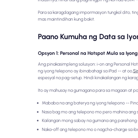
Para sa karagdagang impormasyon tungkol dito, ti
mas maintindihan kung bakit.
Paano Kumuha ng Data sa Iyo
Opsyon 1: Personal na Hotspot Mula sa Iyon
Ang pinakasimpleng solusyon: i-on ang Personal Hot
ng iyong telepono ay ibinabahagi sa iPad -- at oo,
Si
espesyal na pag-setup. Hindi kinakailangan ng kara
Ito ay mahusay na gumagana para sa magaan at pa
Mababa na ang baterya ng iyong telepono -- Pi
Nasa bag mo ang telepono mo pero mahina ang si
Kailangan mong sabay na gumana ang parehong dev
Naka-off ang telepono mo o nagcha-charge sa i