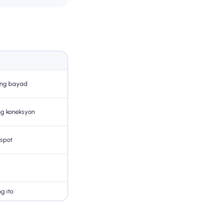
ang bayad
ng koneksyon
tspot
g ito