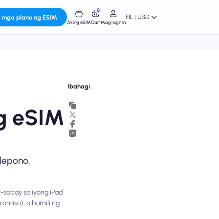
0
FIL | USD
 mga plano ng ESIM
Aking eSIM
Cart
Mag-sign in
Ibahagi
g eSIM
elepono.
y-sabay sa iyong iPad
omiso), o bumili ng