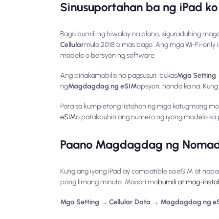
Sinusuportahan ba ng iPad k
Bago bumili ng hiwalay na plano, siguraduhing magag
Cellular
mula 2018 o mas bago. Ang mga Wi-Fi-only 
modelo o bersyon ng software.
Ang pinakamabilis na pagsusuri: bukas
Mga Setting 
ng
Magdagdag ng eSIM
opsyon, handa ka na. Kung
Para sa kumpletong listahan ng mga katugmang mod
eSIM
o patakbuhin ang numero ng iyong modelo s
Paano Magdagdag ng Nomad 
Kung ang iyong iPad ay compatible sa eSIM at nap
pang limang minuto. Maaari mo
bumili at mag-insta
Mga Setting → Cellular Data → Magdagdag ng 