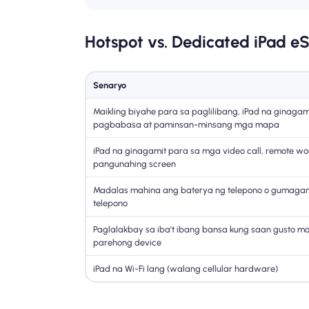
Hotspot vs. Dedicated iPad e
Senaryo
Maikling biyahe para sa paglilibang, iPad na ginagam
pagbabasa at paminsan-minsang mga mapa
iPad na ginagamit para sa mga video call, remote wor
pangunahing screen
Madalas mahina ang baterya ng telepono o gumagamit
telepono
Paglalakbay sa iba't ibang bansa kung saan gusto mo
parehong device
iPad na Wi-Fi lang (walang cellular hardware)