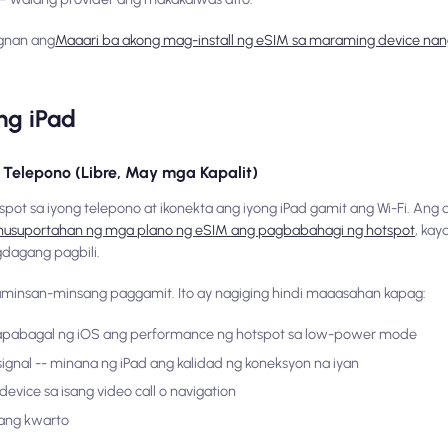
ngnan ang
Maaari ba akong mag-install ng eSIM sa maraming device na
ng iPad
g Telepono (Libre, May mga Kapalit)
spot sa iyong telepono at ikonekta ang iyong iPad gamit ang Wi-Fi. An
nusuportahan ng mga plano ng eSIM ang pagbabahagi ng hotspot
, kay
gdagang pagbili.
minsan-minsang paggamit. Ito ay nagiging hindi maaasahan kapag:
napabagal ng iOS ang performance ng hotspot sa low-power mode
gnal -- minana ng iPad ang kalidad ng koneksyon na iyan
ice sa isang video call o navigation
bang kwarto