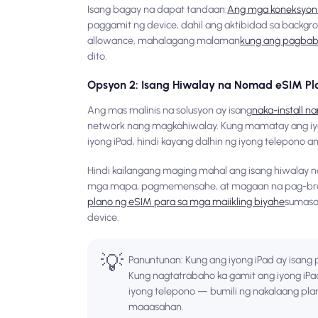
Isang bagay na dapat tandaan:
Ang mga koneksyon 
paggamit ng device, dahil ang aktibidad sa backgro
allowance, mahalagang malaman
kung ang pagbaba
dito.
Opsyon 2: Isang Hiwalay na Nomad eSIM Pl
Ang mas malinis na solusyon ay isang
naka-install n
network nang magkahiwalay. Kung mamatay ang iyong
iyong iPad, hindi kayang dalhin ng iyong telepono an
Hindi kailangang maging mahal ang isang hiwalay na 
mga mapa, pagmemensahe, at magaan na pag-brow
plano ng eSIM para sa mga maiikling biyahe
sumasa
device.
💡
Panuntunan: Kung ang iyong iPad ay isang
Kung nagtatrabaho ka gamit ang iyong iP
iyong telepono — bumili ng nakalaang pla
maaasahan.