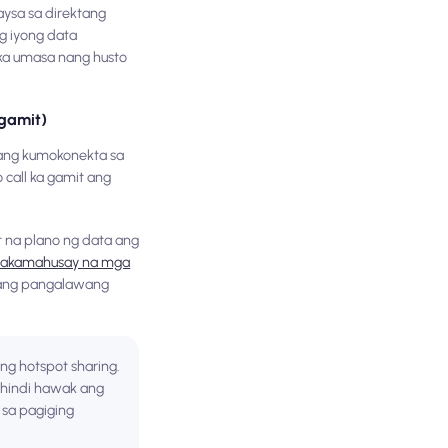
aysa sa direktang
g iyong data
ka umasa nang husto
gamit)
ang kumokonekta sa
call ka gamit ang
t na plano ng data ang
nakamahusay na mga
isang pangalawang
g hotspot sharing.
 hindi hawak ang
 sa pagiging