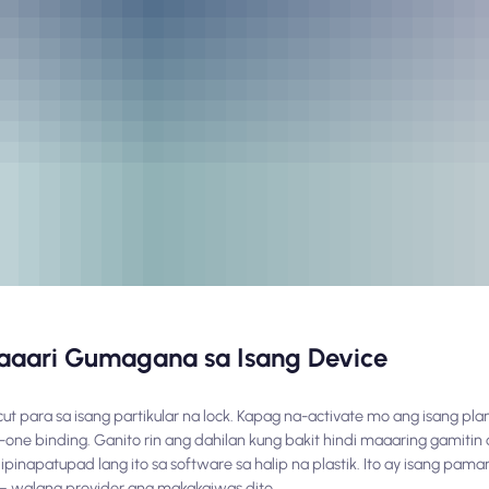
aaari Gumagana sa Isang Device
cut para sa isang partikular na lock. Kapag na-activate mo ang isang plan,
-one binding. Ganito rin ang dahilan kung bakit hindi maaaring gamitin a
inapatupad lang ito sa software sa halip na plastik. Ito ay isang pam
 — walang provider ang makakaiwas dito.