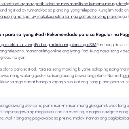
sa hotspot ay may posibilidad na mas mabilis na kumonsumo ng data
k
und ng iPad ay tumatakbo sa plano ng iyong telepono. Kung limitado an
hagi ng hotspot ay makakaapekto sa mga gastos sa iyong plano
bago 
an para sa Iyong iPad (Rekomendado para sa Regular na Pag
ang direkta sa iyong iPad ang nakalaang plano ng eSIM
Parehong device 
 telepono, mananatiling online ang iyong iPad. Kung nasa isang video 
g load na iyon.
plano para sa iPad. Para sa isang maikling biyahe, sakop ng isang malii
se nang walang gastos sa isang buong buwanang plano. Nomad's
pi
klaw sa mga dapat hanapin kapag sinusukat ang isang plano para sa 
 pangalawang device na paminsan-minsan mong ginagamit, ayos lang an
ad, nagsasagawa ng magkakasunod na meeting, o nagna-navigate nang
no. Maliit lang ang pagkakaiba sa presyo; malaki naman ang pagkakaiba