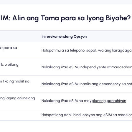
SIM: Alin ang Tama para sa Iyong Biyahe?
Inirerekomendang Opsyon
it para sa
Hotspot mula sa telepono; sapat, walang karagdag
k, o bilang
Nakalaang iPad eSIM; independiyente at maaasaha
 ka ng maliit na
Nakalaang iPad eSIM; inaalis ang dependency sa ho
ng laging online ang
Nakalaang iPad eSIM na may
planong panrehiyon
Hotspot lang dahil hindi opsyon ang eSIM sa modelon