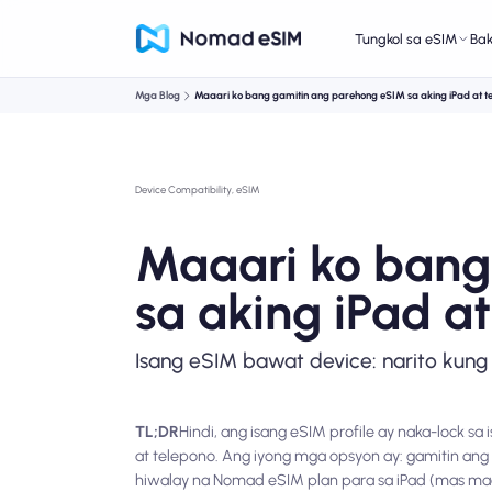
Tungkol sa eSIM
Ba
Mga Blog
Maaari ko bang gamitin ang parehong eSIM sa aking iPad at t
Device Compatibility, eSIM
Maaari ko bang
sa aking iPad a
Isang eSIM bawat device: narito kung 
TL;DR
Hindi, ang isang eSIM profile ay naka-lock s
at telepono. Ang iyong mga opsyon ay: gamitin ang 
hiwalay na Nomad eSIM plan para sa iPad (mas ma