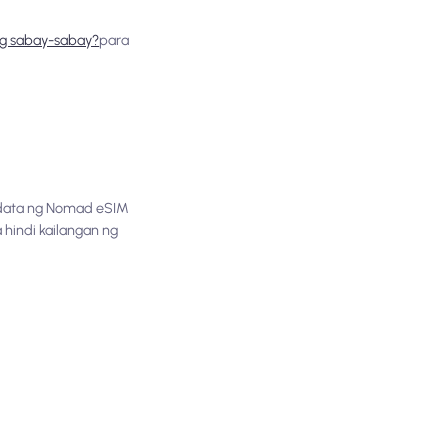
ng sabay-sabay?
para
g data ng Nomad eSIM
a hindi kailangan ng