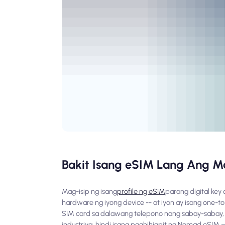
Bakit Isang eSIM Lang Ang M
Mag-isip ng isang
profile ng eSIM
parang digital key 
hardware ng iyong device -- at iyon ay isang one-to
SIM card sa dalawang telepono nang sabay-sabay, ip
industriya, hindi isang paghihigpit ng Nomad eSIM