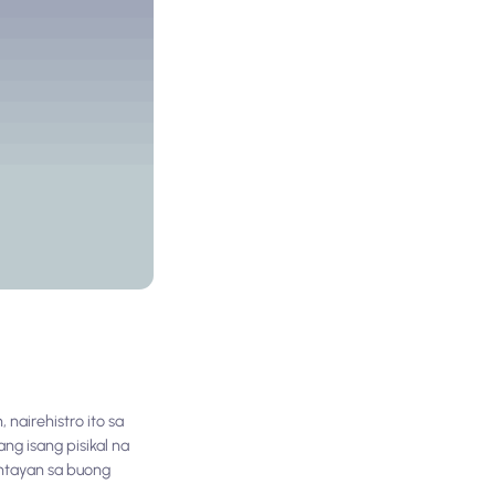
 nairehistro ito sa
ng isang pisikal na
antayan sa buong