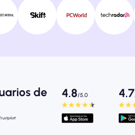
suarios de
4.8
4.7
/5.0
rustpilot!