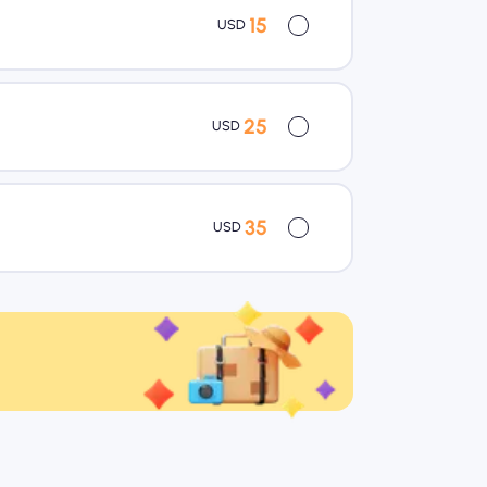
15
USD
25
USD
35
USD