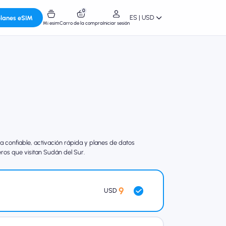
0
ES | USD
planes eSIM
Mi esim
Carro de la compra
Iniciar sesión
confiable, activación rápida y planes de datos
eros que visitan Sudán del Sur.
9
USD