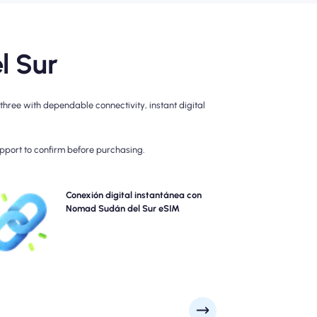
l Sur
hree with dependable connectivity, instant digital
upport to confirm before purchasing.
ta las colas y olvide los sims físicos. Active su nomad
Conexión digital instantánea con
Sudán del Sur eSIM instantáneamente desde su
Nomad Sudán del Sur eSIM
dispositivo para una conectividad rápida de 4G/5G.
Conéctese en línea en el momento en que llegue al
aeropuerto sin problemas o demoras.