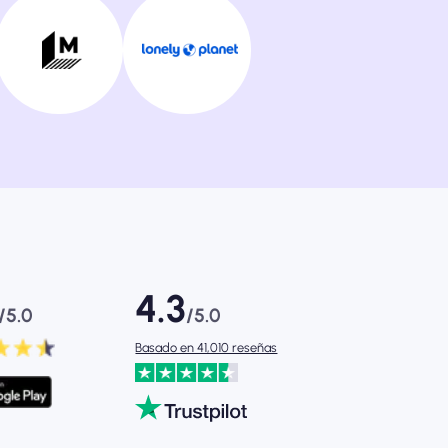
4.3
/5.0
/5.0
Basado en 41,010 reseñas