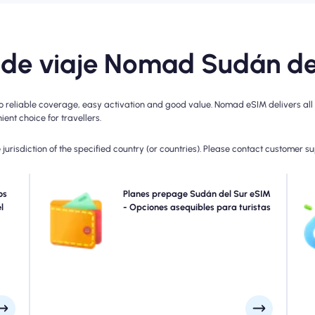
 de viaje Nomad Sudán de
reliable coverage, easy activation and good value. Nomad eSIM delivers all t
ent choice for travellers.
jurisdiction of the specified country (or countries). Please contact customer s
ente
os
Elija nuestros planes eSIM prepages Sudán del Sur para
Planes prepage Sudán del Sur eSIM
Omi
para
l
la conectividad 4G/5G sin problemas. Pague por
- Opciones asequibles para turistas
G/4G
adelantado para evitar sorpresas de facturación
ento
posterior al viaje y mantener un control completo sobre
 sin
el uso y los costos de sus datos.
ión.