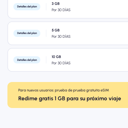
3 GB
Detalles del plan
Por 30 DÍAS
5 GB
Detalles del plan
Por 30 DÍAS
10 GB
Detalles del plan
Por 30 DÍAS
Para nuevos usuarios: prueba de prueba gratuita eSIM
Redime gratis 1 GB para su próximo viaje