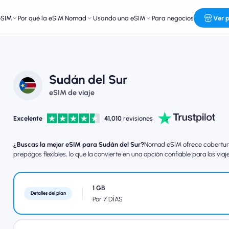
eSIM
Por qué la eSIM Nomad
Usando una eSIM
Para negocios
Ver 
Sudán del Sur
eSIM de viaje
Excelente
41,010
revisiones
¿Buscas la mejor eSIM para Sudán del Sur?
Nomad eSIM ofrece cobertura 
prepagos flexibles, lo que la convierte en una opción confiable para los viaj
1 GB
Detalles del plan
Por 7 DÍAS