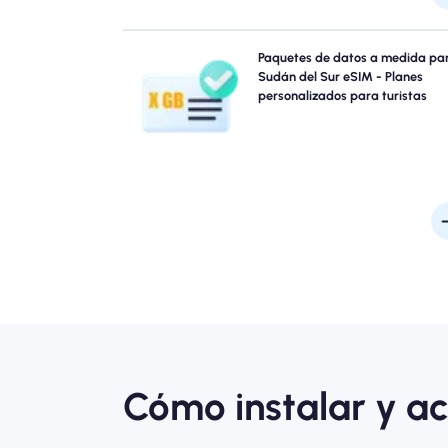
¿Viajando a Sudán del Sur? Elija entre nues
Paquetes de datos a medida pa
paquetes de datos eSIM Sudán del Sur diseñados 
Sudán del Sur eSIM - Planes
satisfacer todas las necesidades, con conectiv
personalizados para turistas
4G/5G perfecta. Algunos de nuestros eSIM requi
activación manual, consulte su correo electrónic
instalación para estar seg
Cómo instalar y ac