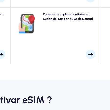
tros
ra
Explore Sudán del Sur con confianza usando el Sudán
Cobertura amplia y confiable en
para
del Sur eSIM de Nomad, proporcionando una cobertura
Sudán del Sur con eSIM de Nomad
idad
confiable de 4G/5G en las principales atracciones y
eren
distritos comerciales de la ciudad. Mantente conectado
o de
sin importar a dónde te lleve tu viaje.
uro.
tivar eSIM ?