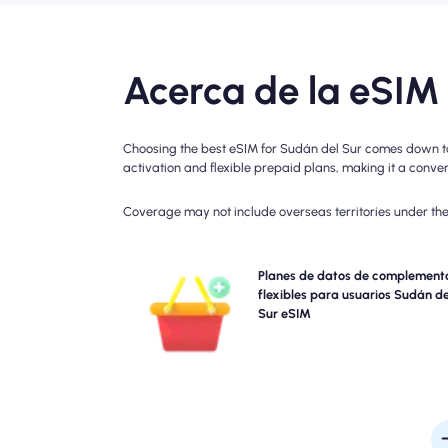
Acerca de la eSIM
Choosing the best eSIM for Sudán del Sur comes down to 
activation and flexible prepaid plans, making it a conveni
Coverage may not include overseas territories under the 
¿Necesita más datos o extender su plan? Simplem
Planes de datos de complement
compre un complemento a su Sudán del Sur eSIM 
flexibles para usuarios Sudán de
continuar disfrutando de la conectividad 5
Sur eSIM
perfecta. Cuando su plan inicial expira, su complem
se activa automáticamente que usted se conecta
interrupc