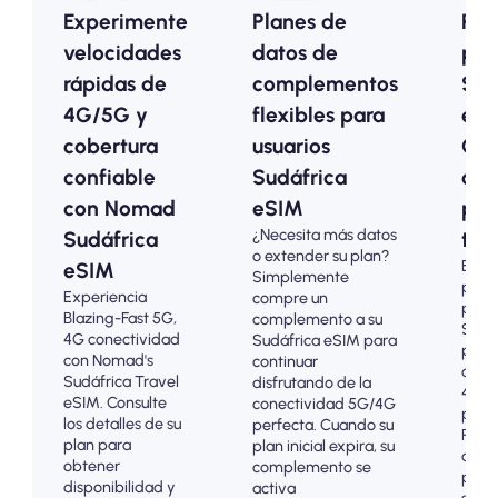
Experimente
Planes de
Pla
velocidades
datos de
pre
rápidas de
complementos
Sud
4G/5G y
flexibles para
eSI
cobertura
usuarios
Opc
confiable
Sudáfrica
ase
con Nomad
eSIM
par
¿Necesita más datos
Sudáfrica
turi
o extender su plan?
Elija
eSIM
Simplemente
plan
Experiencia
compre un
prep
Blazing-Fast 5G,
complemento a su
Sudá
4G conectividad
Sudáfrica eSIM para
para 
con Nomad's
continuar
cone
Sudáfrica Travel
disfrutando de la
4G/5
eSIM. Consulte
conectividad 5G/4G
prob
los detalles de su
perfecta. Cuando su
Pagu
plan para
plan inicial expira, su
adel
obtener
complemento se
para 
disponibilidad y
activa