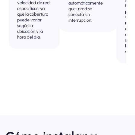
sorp
velocidad de red
automáticamente
factu
específicas, ya
que usted se
poste
que la cobertura
conecta sin
viaje
puede variar
interrupción.
mant
según la
contr
ubicación y la
comp
hora del día.
sobre
los c
sus d