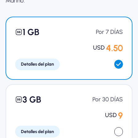
Marino.
Por qué la eSIM Nomad
1 GB
Usando una eSIM
Por 7 DÍAS
4.50
USD
Para negocios
Detalles del plan
3 GB
Por 30 DÍAS
9
USD
Detalles del plan