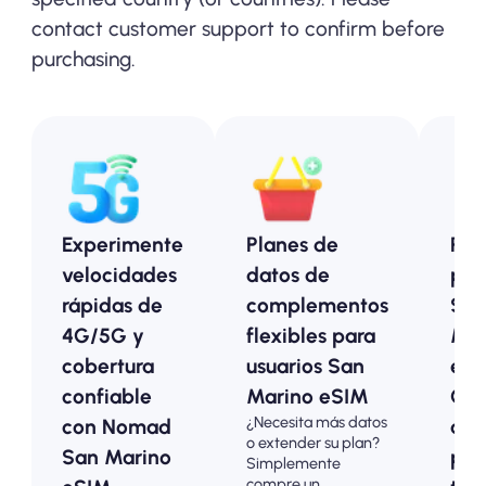
contact customer support to confirm before
purchasing.
Experimente
Planes de
Pla
velocidades
datos de
pre
rápidas de
complementos
Sa
4G/5G y
flexibles para
Mar
cobertura
usuarios San
eSI
confiable
Marino eSIM
Opc
¿Necesita más datos
con Nomad
ase
o extender su plan?
San Marino
par
Simplemente
compre un