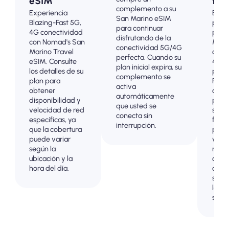
eSIM
turi
complemento a su
Experiencia
Elija
San Marino eSIM
Blazing-Fast 5G,
plan
para continuar
4G conectividad
prep
disfrutando de la
con Nomad's San
Marin
conectividad 5G/4G
Marino Travel
cone
perfecta. Cuando su
eSIM. Consulte
4G/5
plan inicial expira, su
los detalles de su
prob
complemento se
plan para
Pagu
activa
obtener
adel
automáticamente
disponibilidad y
para 
que usted se
velocidad de red
sorp
conecta sin
específicas, ya
factu
interrupción.
que la cobertura
poste
puede variar
viaje
según la
mant
ubicación y la
contr
hora del día.
comp
sobre
los c
sus d