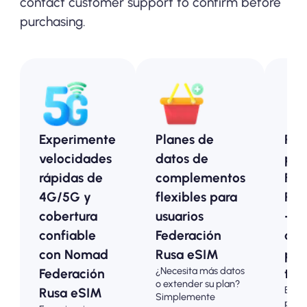
contact customer support to confirm before
purchasing.
Experimente
Planes de
Pla
velocidades
datos de
pre
rápidas de
complementos
Fed
4G/5G y
flexibles para
Rus
cobertura
usuarios
- O
confiable
Federación
ase
con Nomad
Rusa eSIM
par
¿Necesita más datos
Federación
turi
o extender su plan?
Elija
Rusa eSIM
Simplemente
plan