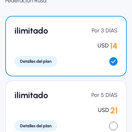
Federación Rusa.
Por qué la eSIM Nomad
ilimitado
Usando una eSIM
Por 3 DÍAS
14
USD
Para negocios
Detalles del plan
ilimitado
Por 5 DÍAS
21
USD
Detalles del plan