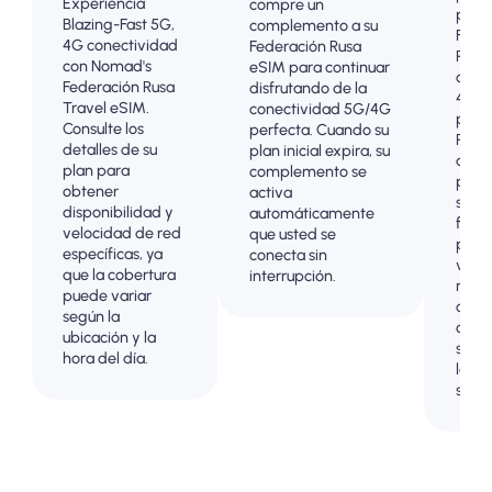
Experiencia
compre un
prep
Blazing-Fast 5G,
complemento a su
Fede
4G conectividad
Federación Rusa
Rusa 
con Nomad's
eSIM para continuar
cone
Federación Rusa
disfrutando de la
4G/5
Travel eSIM.
conectividad 5G/4G
prob
Consulte los
perfecta. Cuando su
Pagu
detalles de su
plan inicial expira, su
adel
plan para
complemento se
para 
obtener
activa
sorp
disponibilidad y
automáticamente
factu
velocidad de red
que usted se
poste
específicas, ya
conecta sin
viaje
que la cobertura
interrupción.
mant
puede variar
contr
según la
comp
ubicación y la
sobre
hora del día.
los c
sus d