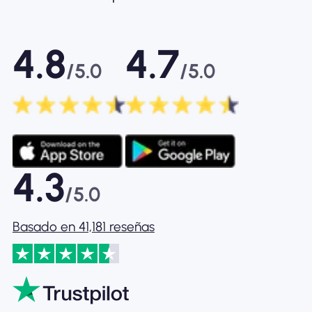
4.8
4.7
/5.0
/5.0
4.3
/5.0
Basado en 41,181 reseñas