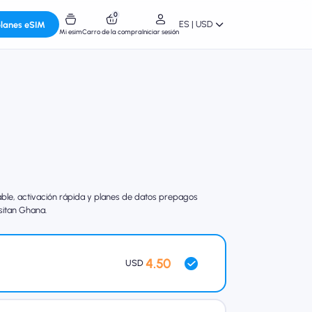
0
ES | USD
planes eSIM
Mi esim
Carro de la compra
Iniciar sesión
le, activación rápida y planes de datos prepagos
isitan Ghana.
4.50
USD