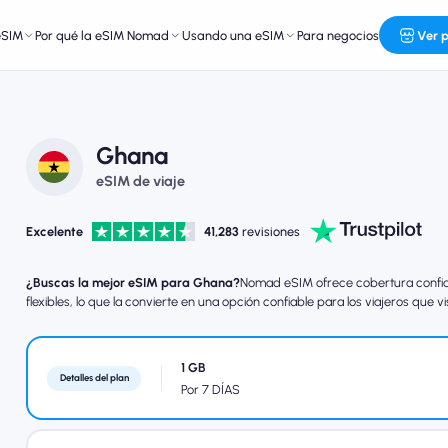
eSIM
Por qué la eSIM Nomad
Usando una eSIM
Para negocios
Ver 
Ghana
eSIM de viaje
Excelente
41,283
revisiones
¿Buscas la mejor eSIM para Ghana?
Nomad eSIM ofrece cobertura confiab
flexibles, lo que la convierte en una opción confiable para los viajeros que v
1 GB
Detalles del plan
Por 7 DÍAS