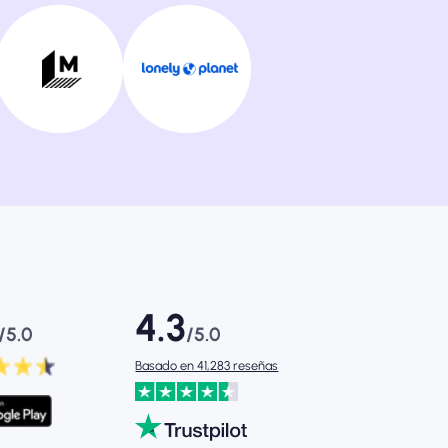
4.3
/5.0
/5.0
Basado en 41,283 reseñas