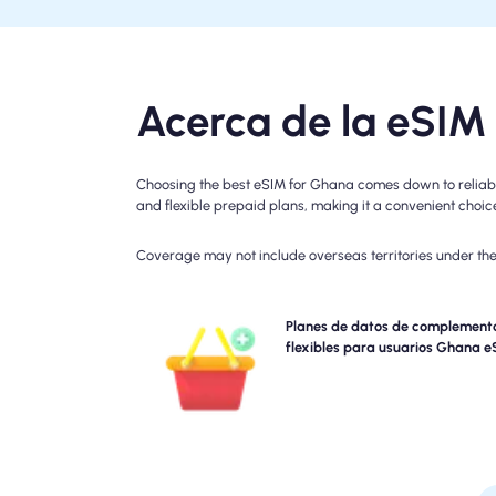
Acerca de la eSI
Choosing the best eSIM for Ghana comes down to reliable
and flexible prepaid plans, making it a convenient choice 
Coverage may not include overseas territories under the 
¿Necesita más datos o extender su plan? Simplem
Planes de datos de complement
compre un complemento a su Ghana eSIM 
flexibles para usuarios Ghana 
continuar disfrutando de la conectividad 5
perfecta. Cuando su plan inicial expira, su complem
se activa automáticamente que usted se conecta
interrupc