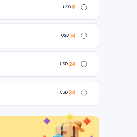
9
USD
14
USD
24
USD
34
USD