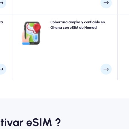
uier
ra
Explore Ghana con confianza usando Nomad's Ghana
Cobertura amplia y confiable en
atos
eSIM, ofreciendo una cobertura confiable de 4G/5G de
Ghana con eSIM de Nomad
 las
ciudades principales como Acra, Costa del Cabo,
unos
Kumasi a puntos escénicos remotos. Mantente
ulte
conectado sin importar a dónde te lleve tu aventura.
uro.
tivar eSIM ?