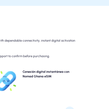
h dependable connectivity, instant digital activation
upport to confirm before purchasing.
ta las colas y olvide los sims físicos. Active su nomad
Conexión digital instantánea con
Ghana eSIM instantáneamente desde su dispositivo
Nomad Ghana eSIM
ra una conectividad rápida de 4G/5G. Conéctese en
línea en el momento en que llegue al aeropuerto sin
problemas o demoras.