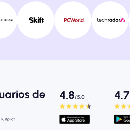
suarios de
4.8
4.7
/5.0
rustpilot!