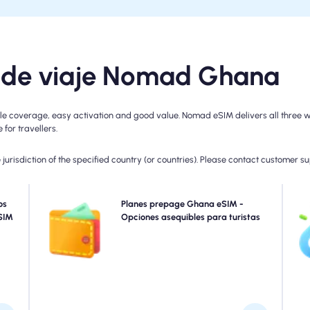
M de viaje Nomad Ghana
 coverage, easy activation and good value. Nomad eSIM delivers all three wit
for travellers.
jurisdiction of the specified country (or countries). Please contact customer s
ente
os
Elija nuestros planes eSIM prepages Ghana para la
Planes prepage Ghana eSIM -
Omi
para
eSIM
conectividad 4G/5G sin problemas. Pague por
Opciones asequibles para turistas
G/4G
adelantado para evitar sorpresas de facturación
pa
ento
posterior al viaje y mantener un control completo sobre
 sin
el uso y los costos de sus datos.
ión.