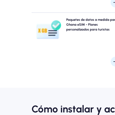
¿Viaja a Acra, Costa del Cabo, Kumasi o en cualq
Paquetes de datos a medida pa
lugar de Ghana? Elija entre nuestros paquetes de d
Ghana eSIM - Planes
eSIM Ghana diseñados para satisfacer todas
personalizados para turistas
necesidades, con conectividad 4G/5G perfecta. Alg
de nuestros eSIM requieren activación manual, cons
su correo electrónico de instalación para estar seg
Cómo instalar y ac