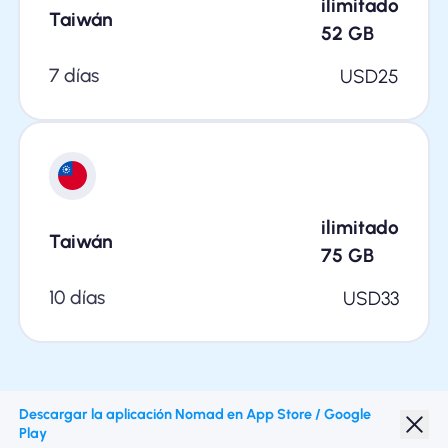
ilimitado
Taiwán
52
GB
7 días
USD
25
ilimitado
Taiwán
75
GB
10 días
USD
33
Descargar la aplicación Nomad en App Store / Google
Play