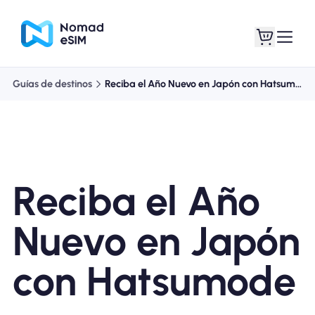
Guías de destinos
Reciba el Año Nuevo en Japón con Hatsumode
Entra / Registrarse
Mis eSIM
Reciba el Año
Planes de la tienda
Nuevo en Japón
con Hatsumode
Acerca de eSIM