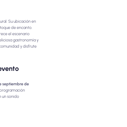
ural. Su ubicación en
 toque de encanto.
rece el escenario
eliciosa gastronomía y
 comunidad y disfrute
evento
de septiembre de
a programación
n un sonido