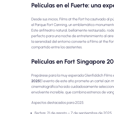
Películas en el Fuerte: una exp
Desde sus inicios, Films at the Fort ha cautivado al 
el Parque Fort Canning, un emblemático monumento e
Este anfiteatro natural, bellamente restaurado, rod
perfecto para una noche de entretenimiento al aire 
la serenidad del entorno convierte a Films at the 
compartido entre los asistentes.
Películas en Fort Singapore 2
Prepárese para la muy esperada Glenfiddich Films en 
2025
El evento de este año promete un cartel aún m
cinematográfica ha sido cuidadosamente selecciona
envolvente increíble, que combina estrenos de vangu
Aspectos destacados para 2025:
Fechas: 21 de agosto – 7 de septiembre de 2025