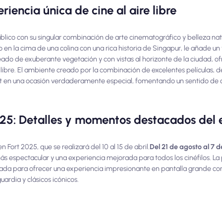
eriencia única de cine al aire libre
público con su singular combinación de arte cinematográfico y belleza nat
n la cima de una colina con una rica historia de Singapur, le añade un
eado de exuberante vegetación y con vistas al horizonte de la ciudad, of
libre. El ambiente creado por la combinación de excelentes películas, d
Fort en una ocasión verdaderamente especial, fomentando un sentido de
025: Detalles y momentos destacados del 
Fort 2025, que se realizará del 10 al 15 de abril.
Del 21 de agosto al 7 
ás espectacular y una experiencia mejorada para todos los cinéfilos. L
da para ofrecer una experiencia impresionante en pantalla grande co
ardia y clásicos icónicos.