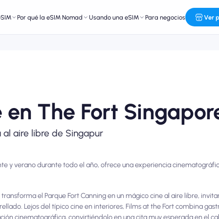
eSIM
Por qué la eSIM Nomad
Usando una eSIM
Para negocios
Ver 
re en The Fort Singapor
al aire libre de Singapur
ante y verano durante todo el año, ofrece una experiencia cinematográ
 transforma el Parque Fort Canning en un mágico cine al aire libre, invitan
rellado. Lejos del típico cine en interiores, Films at the Fort combina g
ión cinematográfica, convirtiéndolo en una cita muy esperada en el ca