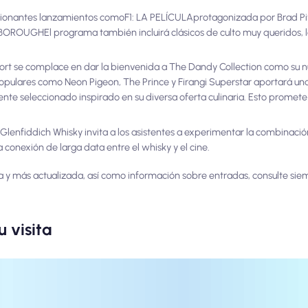
cionantes lanzamientos como
F1: LA PELÍCULA
protagonizada por Brad Pitt
NBOROUGH
El programa también incluirá clásicos de culto muy queridos, 
 Fort se complace en dar la bienvenida a The Dandy Collection como su 
opulares como Neon Pigeon, The Prince y Firangi Superstar aportará una
 seleccionado inspirado en su diversa oferta culinaria. Esto promete 
 Glenfiddich Whisky invita a los asistentes a experimentar la combinaci
 conexión de larga data entre el whisky y el cine.
 y más actualizada, así como información sobre entradas, consulte siem
 visita