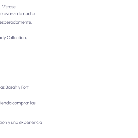
. Vístase
ue avanza la noche.
 inesperadamente.
dy Collection,
as Basah y Fort
mienda comprar las
ción y una experiencia