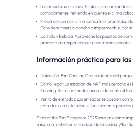
La comodidad es clave: Si bien se recomienda el us
cómodamente, teniendo en cuenta el clima cálido 
Prepárese para el clima: Consulte el pronóstico de
Considere traer un poncho o impermeable, por si 
Comida y bebida: Aproveche los puestos de comida
promete una experiencia culinaria emocionante.
Información práctica para las 
Ubicación: Fort Canning Green (dentro del parque
Cómo llegar: La estación de MRT más cercana es D
Canning. Se recomienda encarecidamente el tran
Venta de entradas: Las entradas se pueden compra
entradas con antelación, especialmente para las 
Films at the Fort Singapore 2025 será un evento imp
única al aire libre en el corazón de la ciudad. ¡Plani