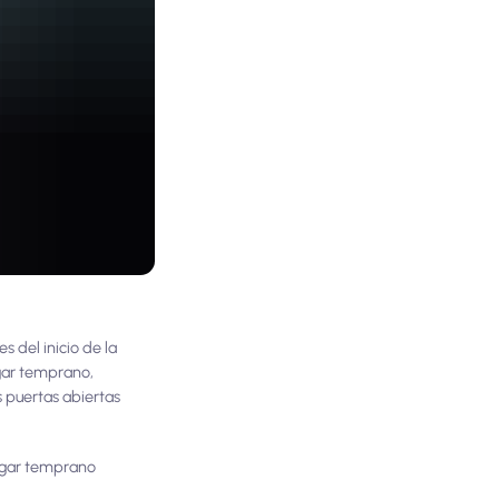
 del inicio de la
egar temprano,
s puertas abiertas
legar temprano