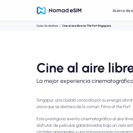
Acerca de 
Guías de destinos
Cine al aire libre en The Fort Singapore
Cine al aire lib
La mejor experiencia cinematográfica 
Singapur, una ciudad conocida por su energía vibr
única que se destaca de lo común: Films at the Fort.
Este prestigioso evento cinematográfico al aire libre
disfrutar de películas galardonadas bajo un cielo est
cócteles artesanales y una impresionante programac