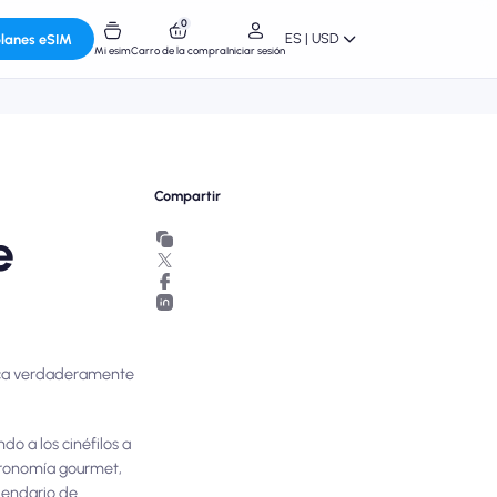
0
ES | USD
planes eSIM
Mi esim
Carro de la compra
Iniciar sesión
Compartir
e
fica verdaderamente
do a los cinéfilos a
astronomía gourmet,
lendario de