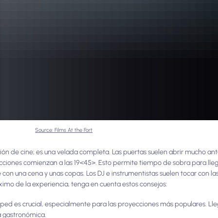
Source: Films At the Fort
ón de cine; es una velada completa. Las puertas suelen abrir mucho antes
yecciones comienzan a las 19<45>. Esto permite tiempo de sobra para ll
se con una cena y unas copas. Los DJ e instrumentistas suelen tocar con la
áximo de la experiencia, tenga en cuenta estos consejos:
ésped es crucial, especialmente para las proyecciones más populares. L
a gastronómica.