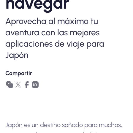
navegar
Por qué la eSIM Nomad
Aprovecha al máximo tu
Usando una eSIM
aventura con las mejores
aplicaciones de viaje para
Japón
Para negocios
Compartir
Japón es un destino soñado para muchos,