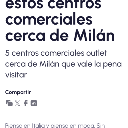
estos centros
Por qué la eSIM Nomad
comerciales
cerca de Milán
Usando una eSIM
5 centros comerciales outlet
Para negocios
cerca de Milán que vale la pena
visitar
Compartir
Piensa en Italia y piensa en moda. Sin