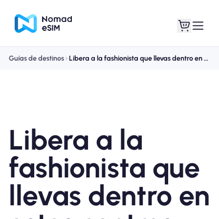
Guías de destinos
Libera a la fashionista que llevas dentro en estos centros comerciales cerca de Milán
Entra / Registrarse
Mis eSIM
Libera a la
Planes de la tienda
fashionista que
llevas dentro en
Acerca de eSIM