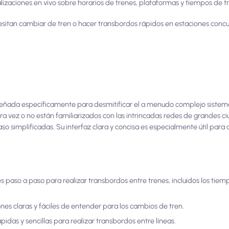
lizaciones en vivo sobre horarios de trenes, plataformas y tiempos de t
esitan cambiar de tren o hacer transbordos rápidos en estaciones concu
diseñada específicamente para desmitificar el a menudo complejo siste
ra vez o no están familiarizados con las intrincadas redes de grandes 
so simplificadas. Su interfaz clara y concisa es especialmente útil para
s paso a paso para realizar transbordos entre trenes, incluidos los tiem
iones claras y fáciles de entender para los cambios de tren.
idas y sencillas para realizar transbordos entre líneas.