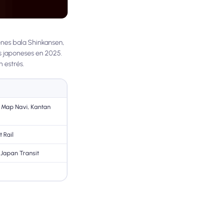
enes bala Shinkansen,
es japoneses en 2025.
n estrés.
 Map Navi, Kantan
 Rail
 Japan Transit