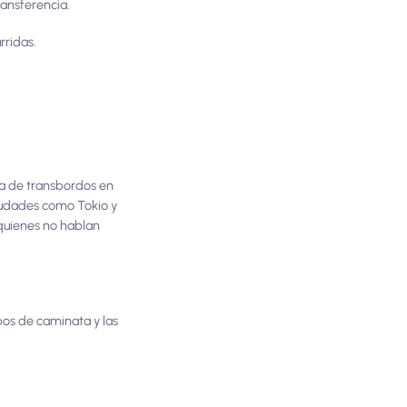
ransferencia.
rridas.
ma de transbordos en
ciudades como Tokio y
 quienes no hablan
pos de caminata y las