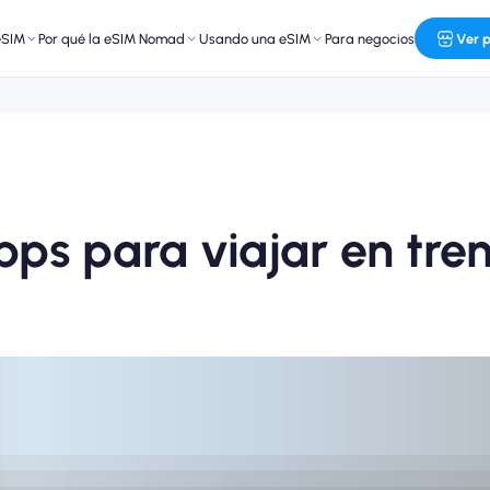
eSIM
Por qué la eSIM Nomad
Usando una eSIM
Para negocios
Ver 
pps para viajar en tre