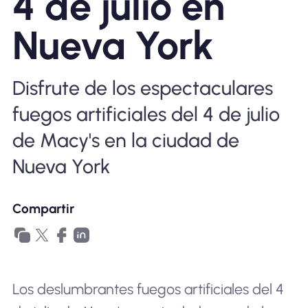
4 de julio en
Por qué la eSIM Nomad
Nueva York
Usando una eSIM
Disfrute de los espectaculares
fuegos artificiales del 4 de julio
Para negocios
de Macy's en la ciudad de
Nueva York
Compartir
Los deslumbrantes fuegos artificiales del 4