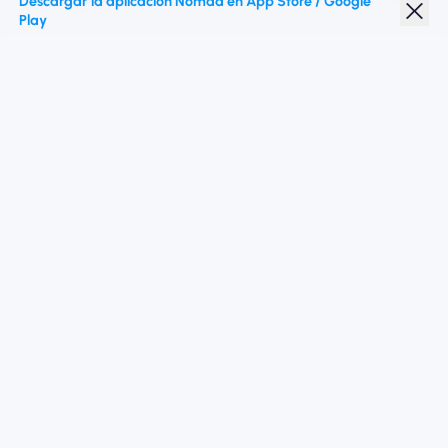
Descargar la aplicación Nomad en App Store / Google
Play
Descuento para estudiantes
Destinos superiores
Síganos
Términos de servicio
Política de privacidad