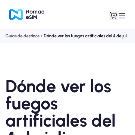
Guías de destinos
Dónde ver los fuegos artificiales del 4 de julio en Nueva York
Entra / Registrarse
Mis eSIM
Dónde ver los
Planes de la tienda
fuegos
artificiales del
Acerca de eSIM