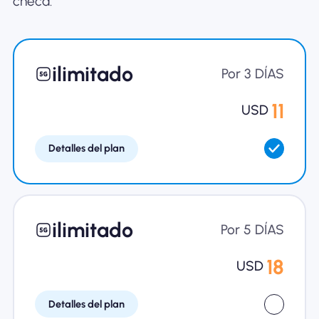
checa.
Por qué la eSIM Nomad
ilimitado
Usando una eSIM
Por 3 DÍAS
11
USD
Para negocios
Detalles del plan
ilimitado
Por 5 DÍAS
18
USD
Detalles del plan