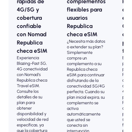
rápidas de
complementos
Rep
4G/5G y
flexibles para
che
cobertura
usuarios
eSI
confiable
Republica
Opc
con Nomad
checa eSIM
ase
¿Necesita más datos
Republica
par
o extender su plan?
checa eSIM
turi
Simplemente
Experiencia
Elija
compre un
Blazing-Fast 5G,
plan
complemento a su
4G conectividad
prep
Republica checa
con Nomad's
Repu
eSIM para continuar
Republica checa
checa
disfrutando de la
Travel eSIM.
cone
conectividad 5G/4G
Consulte los
4G/5
perfecta. Cuando su
detalles de su
prob
plan inicial expira, su
plan para
Pagu
complemento se
obtener
adel
activa
disponibilidad y
para 
automáticamente
velocidad de red
sorp
que usted se
específicas, ya
factu
conecta sin
que la cobertura
poste
interrupción.