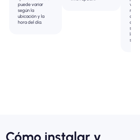
puede variar
viaje
según la
mant
ubicación y la
contr
hora del día.
comp
sobre
los c
sus d
Cómo instalar y