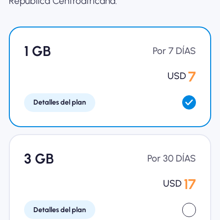
República Centroafricana.
Por qué la eSIM Nomad
1 GB
Usando una eSIM
Por 7 DÍAS
7
USD
Para negocios
Detalles del plan
3 GB
Por 30 DÍAS
17
USD
Detalles del plan