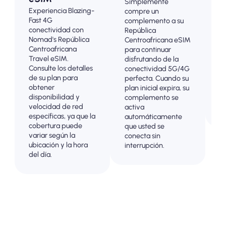
Simplemente
R
Experiencia Blazing-
compre un
C
Fast 4G
complemento a su
l
conectividad con
República
4
Nomad's República
Centroafricana eSIM
p
Centroafricana
para continuar
p
Travel eSIM.
disfrutando de la
e
Consulte los detalles
conectividad 5G/4G
f
de su plan para
perfecta. Cuando su
a
obtener
plan inicial expira, su
u
disponibilidad y
complemento se
so
velocidad de red
activa
c
específicas, ya que la
automáticamente
cobertura puede
que usted se
variar según la
conecta sin
ubicación y la hora
interrupción.
del día.