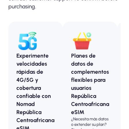
purchasing.
Experimente
Planes de
P
velocidades
datos de
p
rápidas de
complementos
R
4G/5G y
flexibles para
C
cobertura
usuarios
e
confiable con
República
O
Nomad
Centroafricana
a
República
eSIM
p
¿Necesita más datos
E
Centroafricana
o extender su plan?
e
eSIM