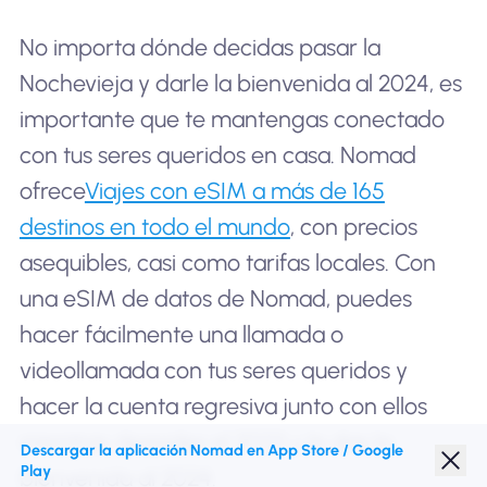
No importa dónde decidas pasar la
Nochevieja y darle la bienvenida al 2024, es
importante que te mantengas conectado
con tus seres queridos en casa. Nomad
ofrece
Viajes con eSIM a más de 165
destinos en todo el mundo
, con precios
asequibles, casi como tarifas locales. Con
una eSIM de datos de Nomad, puedes
hacer fácilmente una llamada o
videollamada con tus seres queridos y
hacer la cuenta regresiva junto con ellos
mientras despides el 2023 y le das la
Descargar la aplicación Nomad en App Store / Google
Play
bienvenida al 2024.