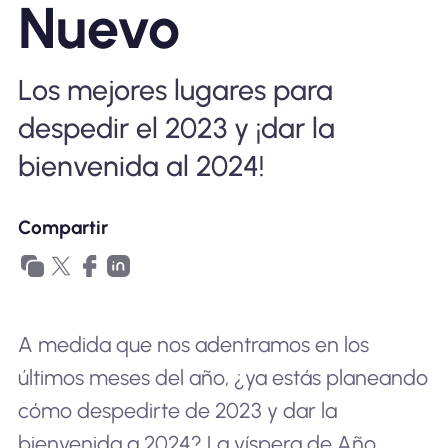
Nuevo
Por qué la eSIM Nomad
Los mejores lugares para
Usando una eSIM
despedir el 2023 y ¡dar la
bienvenida al 2024!
Para negocios
Compartir
A medida que nos adentramos en los
últimos meses del año, ¿ya estás planeando
cómo despedirte de 2023 y dar la
bienvenida a 2024? La víspera de Año