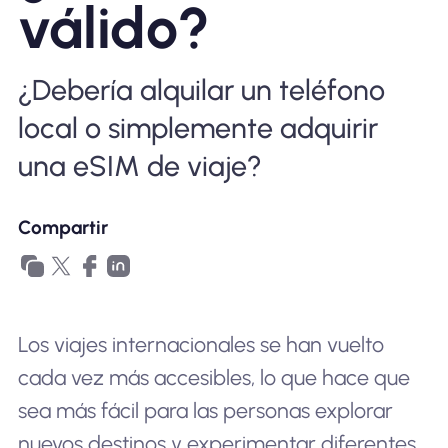
válido?
Por qué la eSIM Nomad
¿Debería alquilar un teléfono
Usando una eSIM
local o simplemente adquirir
una eSIM de viaje?
Para negocios
Compartir
Los viajes internacionales se han vuelto
cada vez más accesibles, lo que hace que
sea más fácil para las personas explorar
nuevos destinos y experimentar diferentes