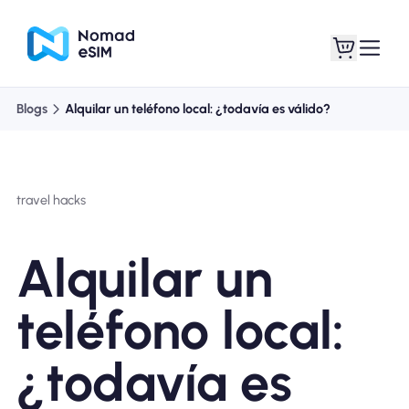
Blogs
Alquilar un teléfono local: ¿todavía es válido?
Entra / Registrarse
Mis eSIM
travel hacks
Planes de la tienda
Alquilar un
teléfono local:
Acerca de eSIM
¿todavía es