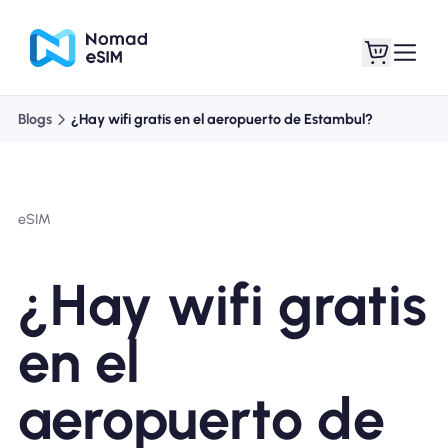
Blogs
¿Hay wifi gratis en el aeropuerto de Estambul?
Entra / Registrarse
Mis eSIM
eSIM
Planes de la tienda
¿Hay wifi gratis
en el
Acerca de eSIM
aeropuerto de