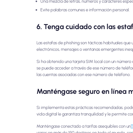
Una mezcla de letras, números y caracteres espec
Evite palabras comunes e información personal.
6. Tenga cuidado con las esta
Las estafas de phishing son tácticas habituales que 
electrónicos, mensajes o ventanas emergentes ines
Si ha obtenido una tarjeta SIM local con un número d
se puede acceder a través de ese número de teléfo
las cuentas asociadas con ese número de teléfono.
Manténgase seguro en línea m
Si implementa estas prácticas recomendadas, podrá 
vida digital le garantiza tranquilidad y le permite c
Manténgase conectado a tarifas asequibles con un
T
viajes en más de 190 destinos en todo el mundo, co