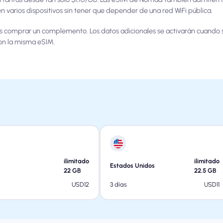
varios dispositivos sin tener que depender de una red WiFi pública.
s comprar un complemento. Los datos adicionales se activarán cuando 
on la misma eSIM.
ilimitado
ilimitado
Estados Unidos
22
GB
22.5
GB
USD
12
USD
11
3 días