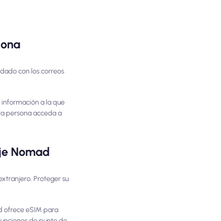
iona
uidado con los correos
e información a la que
tra persona acceda a
aje Nomad
xtranjero. Proteger su
ad ofrece eSIM para
funciones de punto de