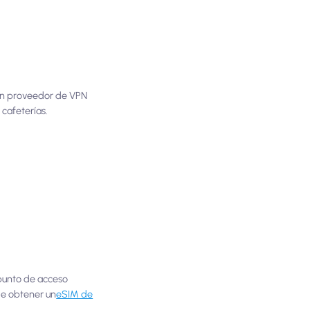
e un proveedor de VPN
 cafeterías.
 punto de acceso
de obtener un
eSIM de