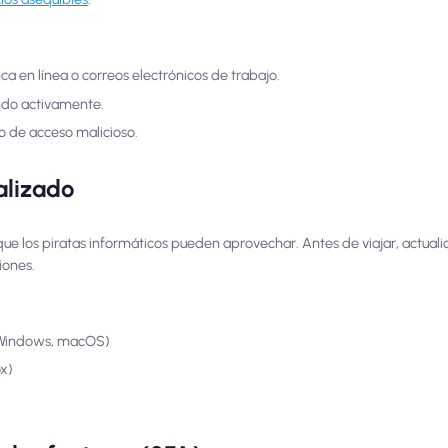
a en línea o correos electrónicos de trabajo.
ando activamente.
o de acceso malicioso.
alizado
e los piratas informáticos pueden aprovechar. Antes de viajar, actualice
iones.
, Windows, macOS)
x)