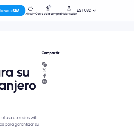
0
ES | USD
planes eSIM
Mi esim
Carro de la compra
Iniciar sesión
Compartir
ra su
ranjero
el uso de redes wifi
s para garantizar su