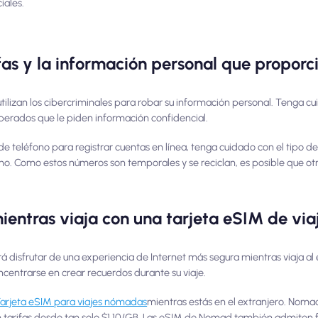
iales.
fas y la información personal que proporc
utilizan los cibercriminales para robar su información personal. Tenga c
perados que le piden información confidencial.
e teléfono para registrar cuentas en línea, tenga cuidado con el tipo d
no. Como estos números son temporales y se reciclan, es posible que o
ientras viaja con una tarjeta eSIM de vi
disfrutar de una experiencia de Internet más segura mientras viaja al e
oncentrarse en crear recuerdos durante su viaje.
arjeta eSIM para viajes nómadas
mientras estás en el extranjero. Nom
n tarifas desde tan solo $1,10/GB. Las eSIM de Nomad también admiten 