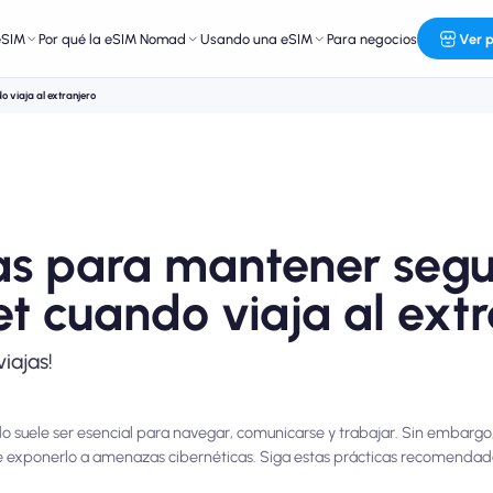
eSIM
Por qué la eSIM Nomad
Usando una eSIM
Para negocios
Ver 
o viaja al extranjero
as para mantener segu
et cuando viaja al ext
iajas!
 suele ser esencial para navegar, comunicarse y trabajar. Sin embargo, 
e exponerlo a amenazas cibernéticas. Siga estas prácticas recomendada