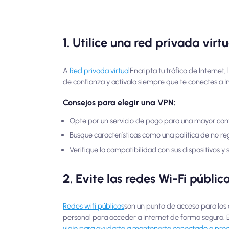
1. Utilice una red privada virt
A
Red privada virtual
Encripta tu tráfico de Internet,
de confianza y actívalo siempre que te conectes a In
Consejos para elegir una VPN:
Opte por un servicio de pago para una mayor conf
Busque características como una política de no reg
Verifique la compatibilidad con sus dispositivos y
2. Evite las redes Wi-Fi públi
Redes wifi públicas
son un punto de acceso para los 
personal para acceder a Internet de forma segura. E
viaje para ayudarte a mantenerte conectado a prec