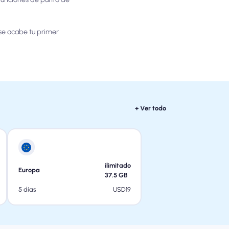
se acabe tu primer
+ Ver todo
ilimitado
Europa
37.5
GB
USD
19
5 días