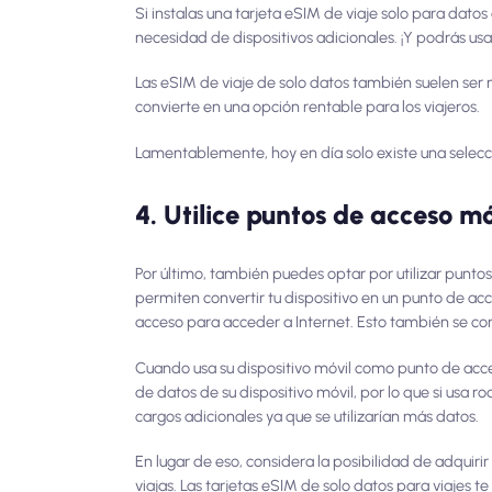
Si instalas una tarjeta eSIM de viaje solo para datos
necesidad de dispositivos adicionales. ¡Y podrás us
Las eSIM de viaje de solo datos también suelen ser
convierte en una opción rentable para los viajeros.
Lamentablemente, hoy en día solo existe una selec
4. Utilice puntos de acceso mó
Por último, también puedes optar por utilizar punto
permiten convertir tu dispositivo en un punto de ac
acceso para acceder a Internet. Esto también se c
Cuando usa su dispositivo móvil como punto de acces
de datos de su dispositivo móvil, por lo que si usa
cargos adicionales ya que se utilizarían más datos.
En lugar de eso, considera la posibilidad de adquir
viajas. Las tarjetas eSIM de solo datos para viajes 