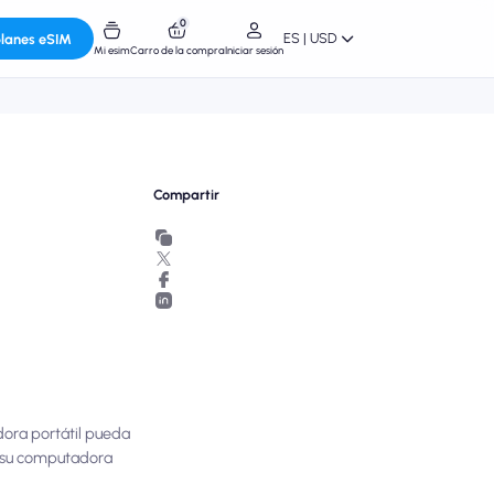
0
ES | USD
planes eSIM
Mi esim
Carro de la compra
Iniciar sesión
Compartir
dora portátil pueda
n su computadora