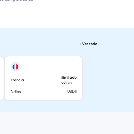
+ Ver todo
ilimitado
Francia
22
GB
USD
11
3 días