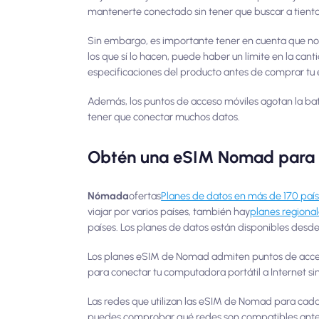
mantenerte conectado sin tener que buscar a tientas 
Sin embargo, es importante tener en cuenta que no 
los que sí lo hacen, puede haber un límite en la can
especificaciones del producto antes de comprar tu
Además, los puntos de acceso móviles agotan la bater
tener que conectar muchos datos.
Obtén una eSIM Nomad para a
Nómada
ofertas
Planes de datos en más de 170 paí
viajar por varios países, también hay
planes regiona
países. Los planes de datos están disponibles desde 
Los planes eSIM de Nomad admiten puntos de acceso
para conectar tu computadora portátil a Internet s
Las redes que utilizan las eSIM de Nomad para cada p
puedes comprobar qué redes son compatibles ante