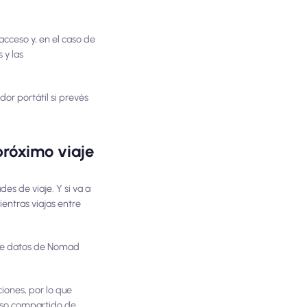
cceso y, en el caso de
 y las
or portátil si prevés
róximo viaje
es de viaje. Y si va a
ntras viajas entre
 de datos de Nomad
ciones, por lo que
uso compartido de