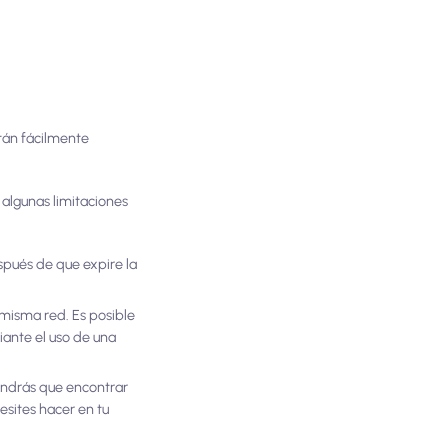
stán fácilmente
n algunas limitaciones
espués de que expire la
 misma red. Es posible
iante el uso de una
tendrás que encontrar
esites hacer en tu