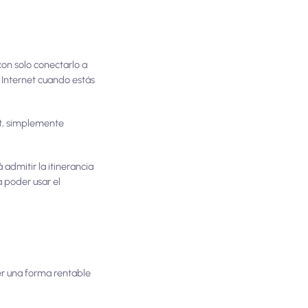
con solo conectarlo a
r Internet cuando estás
et, simplemente
 admitir la itinerancia
 poder usar el
er una forma rentable