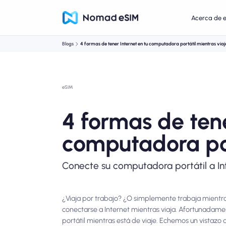
Acerca de 
Blogs
4 formas de tener Internet en tu computadora portátil mientras viaj
eSIM
4 formas de tene
computadora por
Conecte su computadora portátil a In
¿Viaja por trabajo? ¿O simplemente trabaja mientra
conectarse a Internet mientras viaja. Afortunadame
portátil mientras está de viaje. Echemos un vistazo 