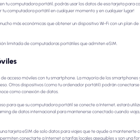
 en tu computadora portátil, podrás usar los datos de esa tarjeta para co
ar tu computadora portátil en cualquier momento y en cualquier lugar!
 mucho más económicas que obtener un dispositivo Wi-Fi con un plan de 
ción limitada de computadoras portátiles que admiten eSIM.
viles
s de acceso móviles con tu smartphone. La mayoría de los smartphones y
ceso. Otros dispositivos (como tu ordenador portátil) podrán conectarse
onoce como conexión de datos.
o para que su computadora portátil se conecte a Internet, estará utili
 roaming de datos internacional para mantenerse conectado cuando viaja
ir una tarjeta eSIM de solo datos para viajes que te ayude a mantenert
te permiten conectarte a Internet a tarifas locales asequibles y son una 