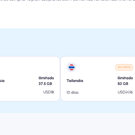
EN VENTA
ilimitado
ilimitado
sia
Tailandia
37.5
GB
50
GB
USD
18
USD
20
16
10 días