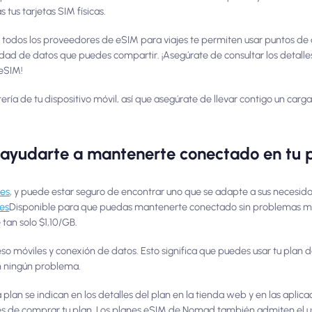
tus tarjetas SIM físicas.
todos los proveedores de eSIM para viajes te permiten usar puntos de a
tidad de datos que puedes compartir. ¡Asegúrate de consultar los detalles
 eSIM!
ía de tu dispositivo móvil, así que asegúrate de llevar contigo un cargad
yudarte a mantenerte conectado en tu p
ses
, y puede estar seguro de encontrar uno que se adapte a sus necesidad
les
Disponible para que puedas mantenerte conectado sin problemas mie
tan solo $1,10/GB.
 móviles y conexión de datos. Esto significa que puedes usar tu plan
in ningún problema.
lan se indican en los detalles del plan en la tienda web y en las aplica
s de comprar tu plan. Los planes eSIM de Nomad también admiten el 