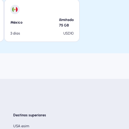
ilimitado
México
75
GB
USD
10
3 días
Destinos superiores
USA esim