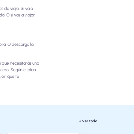
 de viaje. Si va a
o! O si vas a viajar
mpra! O descarga la
 que necesitarás una
ucero. Según el plan
ción que te
+ Ver todo