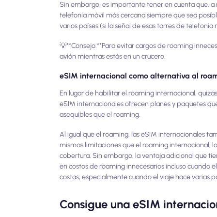
Sin embargo, es importante tener en cuenta que, a m
telefonía móvil más cercana siempre que sea posible
varios países (si la señal de esas torres de telefo
💡**Consejo:**Para evitar cargos de roaming inneces
avión mientras estás en un crucero.
eSIM internacional como alternativa al roa
En lugar de habilitar el roaming internacional, quiz
eSIM internacionales ofrecen planes y paquetes que 
asequibles que el roaming.
Al igual que el roaming, las eSIM internacionales t
mismas limitaciones que el roaming internacional, lo 
cobertura. Sin embargo, la ventaja adicional que ti
en costos de roaming innecesarios incluso cuando el 
costas, especialmente cuando el viaje hace varias pa
Consigue una eSIM internaci