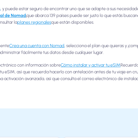
s
, y puede estar seguro de encontrar uno que se adapte a sus necesidades
obal de Nomad
¡que abarca 139 países puede ser justo lo que estás buscand
sultar la
planes regionales
que están disponibles.
mente
Crea una cuenta con Nomad
, selecciona el plan que quieras y ¡co
ministrar fácilmente tus datos desde cualquier lugar.
ectrónico con información sobre
Cómo instalar y activar tu eSIM
Recuerda
tu eSIM, así que recuerda hacerlo con antelación antes de tu viaje en cr
 activación avanzada, así que consulta el correo electrónico de instala