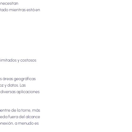
 necesitan
tado mientras está en
imitados y costosos
as áreas geográficas
oz y datos. Las
 diversas aplicaciones
uentre de la torre, más
ueda fuera del alcance
 conexión, a menudo es