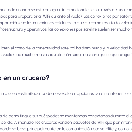
ctado cuando se está en aguas internacionales es a través de una cone
líneas para proporcionar WiFi durante el vuelo). Las conexiones por satélit
aración con las conexiones celulares, lo que da como resultado veloci
raestructura y operativos, las conexiones por satélite suelen ser mucho
si bien el costo de la conectividad satelital ha disminuido y la velocidad
un vuelo) sea mucho más asequible, aún sería más cara que lo que paga
en un crucero?
un crucero es limitada, podemos explorar opciones para mantenernos 
a de permitir que sus huéspedes se mantengan conectados durante el cr
i a bordo. A menudo, los cruceros venden paquetes de WiFi que permiten
a bordo se basa principalmente en la comunicación por satélite y, como