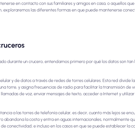
enerse en contacto con sus familiares y amigos en casa, o aquellos que
ión, exploraremos las diferentes formas en que puede mantenerse conec
cruceros
do durante un crucero, entendamos primero por qué los datos son tan l
lular y de datos a través de redes de torres celulares. Esta red divide l
na torre, y asigna frecuencias de radio para facilitar la transmisión de v
r llamadas de voz, enviar mensajes de texto, acceder a Internet y utilizar
tancia a las torres de telefonía celular, es decir, cuanto más lejos se enc
cero abandona la costa y entra en aguas internacionales, normalmente q
lta de conectividad; e incluso en los casos en que se puede establecer la