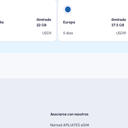
ilimitado
ilimitado
lia
Europa
22
GB
37.5
GB
USD
11
USD
19
5 días
Asociarse con nosotros
Nomad AFILIATES eSIM