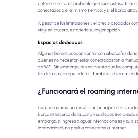
anteriormente, es probable que sea costoso. El an
conectados a él al mismo tiempo; y si el barco atr
A pesar de las limitaciones y el precio asociados co
viaje en crucero, esta sería su mejor opción.
Espacios dedicados
Algunos barcos pueden contar con cibercafés dond
quienes no necesitan estar conectados tan a menu
de WiFi. Sin embargo, ten en cuenta que las computa
les das a las computadoras. También se recomienda b
¿Funcionará el roaming intern
Los operadores locales utilizan principalmente redes
barco está cerca de la costa y su dispositivo puede c
embargo, si ingresa a aguas internacionales y su disp
internacional, no podría conectarse a Internet.