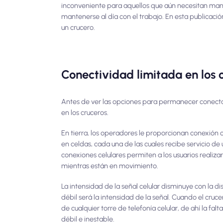
inconveniente para aquellos que aún necesitan mant
mantenerse al día con el trabajo. En esta publicac
un crucero.
Conectividad limitada en los 
Antes de ver las opciones para permanecer conecta
en los cruceros.
En tierra, los operadores le proporcionan conexión ce
en celdas, cada una de las cuales recibe servicio de u
conexiones celulares permiten a los usuarios realiza
mientras están en movimiento.
La intensidad de la señal celular disminuye con la dis
débil será la intensidad de la señal. Cuando el cru
de cualquier torre de telefonía celular, de ahí la fa
débil e inestable.