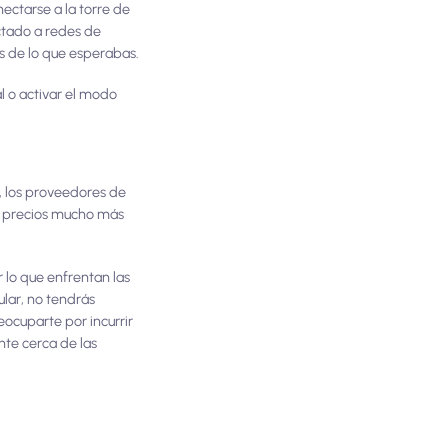
ectarse a la torre de
ectado a redes de
os de lo que esperabas.
l o activar el modo
 los proveedores de
 a precios mucho más
 lo que enfrentan las
ular, no tendrás
eocuparte por incurrir
nte cerca de las