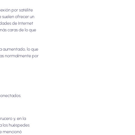
xión por satélite
e suelen ofrecer un
dades de Internet
 más caras de lo que
 ha aumentado, lo que
rías normalmente por
conectados.
ucero y, en la
 a los huéspedes
 se mencionó