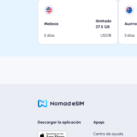
ilimitado
Malasia
Austra
37.5
GB
USD
18
5 días
3 días
Descargar la aplicación
Apoyo
Centro de ayuda