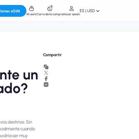
0
ES | USD
planes eSIM
Mi esim
Carro de la compra
Iniciar sesión
Compartir
nte un
tado?
vos destinos. Sin
pecialmente cuando
podría ser muy