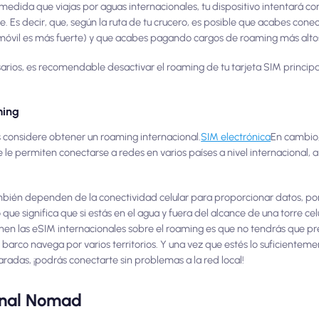
edida que viajas por aguas internacionales, tu dispositivo intentará con
. Es decir, que, según la ruta de tu crucero, es posible que acabes con
nía móvil es más fuerte) y que acabes pagando cargos de roaming más alt
arios, es recomendable desactivar el roaming de tu tarjeta SIM principa
ming
ás considere obtener un roaming internacional.
SIM electrónica
En cambio,
le permiten conectarse a redes en varios países a nivel internacional,
ambién dependen de la conectividad celular para proporcionar datos, por
que significa que si estás en el agua y fuera del alcance de una torre cel
enen las eSIM internacionales sobre el roaming es que no tendrás que pr
barco navega por varios territorios. Y una vez que estés lo suficienteme
radas, ¡podrás conectarte sin problemas a la red local!
onal Nomad