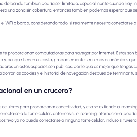
cho de banda también podría ser limitado, especialmente cuando hay mu
aviesa una zona sin cobertura, entonces también podemos esperar que se 
n el WiFi a bordo, considerando todo, si realmente necesita conectarse a
e te proporcionan computadoras para navegar por Internet. Estas son 
do y, aunque tienen un costo, probablemente sean más económicas que
doras en estos espacios son públicas, por lo que es mejor que tengas c
orrar las cookies y el historial de navegación después de terminar tu s
acional en un crucero?
 celulares para proporcionar conectividad, y eso se extiende al roaming 
onectarse a la torre celular, entonces sí, el roaming internacional podría
ositivo ya no puede conectarse a ninguna torre celular, incluso si tuvier