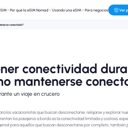
eSIM
Por qué la eSIM Nomad
Usando una eSIM
Para negocios
Ver 
ntenerse conectado?
ener conectividad dura
mo mantenerse conec
nte un viaje en crucero
ra los vacacionistas que buscan desconectarse, relajarse y explorar nue
entan los pasajeros a bordo es la conectividad limitada y costosa, es
ía genial para aquellos que buscan desconectarse por completo, también 