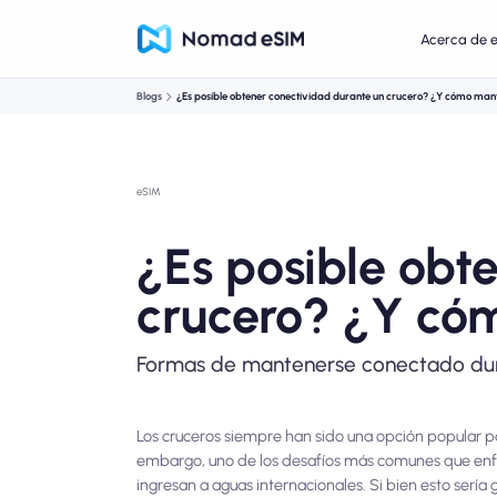
Acerca de 
Blogs
¿Es posible obtener conectividad durante un crucero? ¿Y cómo ma
eSIM
¿Es posible obt
crucero? ¿Y có
Formas de mantenerse conectado dura
Los cruceros siempre han sido una opción popular pa
embargo, uno de los desafíos más comunes que enfr
ingresan a aguas internacionales. Si bien esto ser