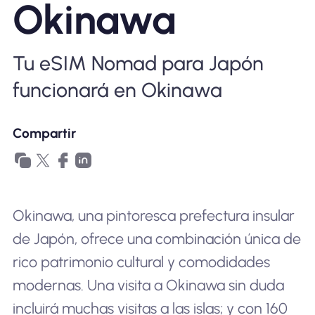
Okinawa
Por qué la eSIM Nomad
Tu eSIM Nomad para Japón
Usando una eSIM
funcionará en Okinawa
Para negocios
Compartir
Okinawa, una pintoresca prefectura insular
de Japón, ofrece una combinación única de
rico patrimonio cultural y comodidades
modernas. Una visita a Okinawa sin duda
incluirá muchas visitas a las islas; y con 160