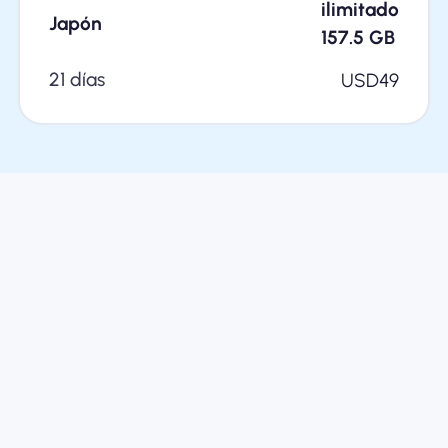
ilimitado
Japón
157.5
GB
21 días
USD
49