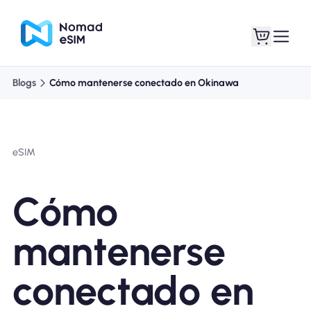
Blogs
Cómo mantenerse conectado en Okinawa
Entra / Registrarse
Mis eSIM
eSIM
Planes de la tienda
Cómo
mantenerse
Acerca de eSIM
conectado en