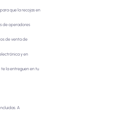
 para que la recojas en
os de operadores
tos de venta de
lectrónica y en
te la entreguen en tu
incluidas. A