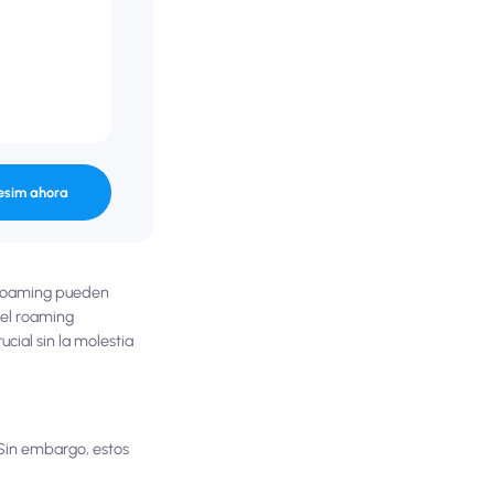
esim ahora
r roaming pueden
 el roaming
cial sin la molestia
. Sin embargo, estos