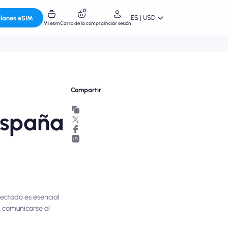
0
ES | USD
planes eSIM
Mi esim
Carro de la compra
Iniciar sesión
Compartir
España
nectado es esencial
, comunicarse al