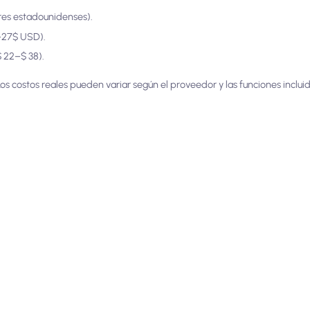
res estadounidenses).
–27$ USD).
 22–$ 38).
os costos reales pueden variar según el proveedor y las funciones inclu