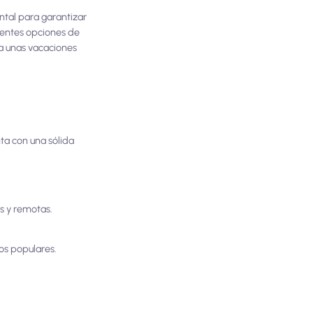
ntal para garantizar
erentes opciones de
ra unas vacaciones
ta con una sólida
es y remotas.
os populares.