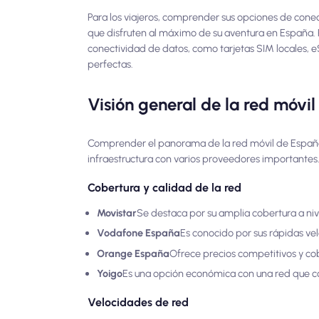
Para los viajeros, comprender sus opciones de cone
que disfruten al máximo de su aventura en España. P
conectividad de datos, como tarjetas SIM locales, 
perfectas.
Visión general de la red móvi
Comprender el panorama de la red móvil de España e
infraestructura con varios proveedores importantes
Cobertura y calidad de la red
Movistar
Se destaca por su amplia cobertura a nive
Vodafone España
Es conocido por sus rápidas ve
Orange España
Ofrece precios competitivos y cob
Yoigo
Es una opción económica con una red que 
Velocidades de red