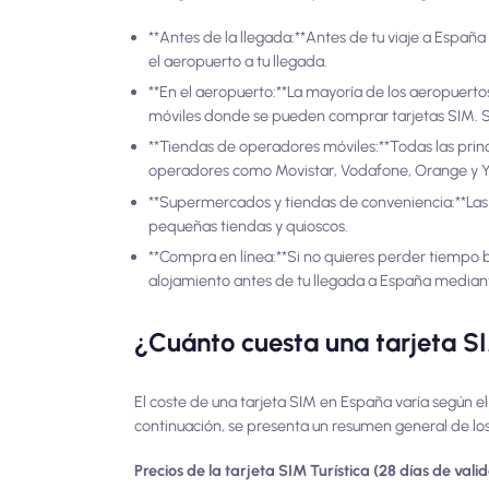
**Antes de la llegada:**Antes de tu viaje a España 
el aeropuerto a tu llegada.
**En el aeropuerto:**La mayoría de los aeropuer
móviles donde se pueden comprar tarjetas SIM. S
**Tiendas de operadores móviles:**Todas las pri
operadores como Movistar, Vodafone, Orange y Yoi
**Supermercados y tiendas de conveniencia:**Las 
pequeñas tiendas y quioscos.
**Compra en línea:**Si no quieres perder tiempo 
alojamiento antes de tu llegada a España median
¿Cuánto cuesta una tarjeta S
El coste de una tarjeta SIM en España varía según el 
continuación, se presenta un resumen general de los
Precios de la tarjeta SIM Turística (28 días de vali