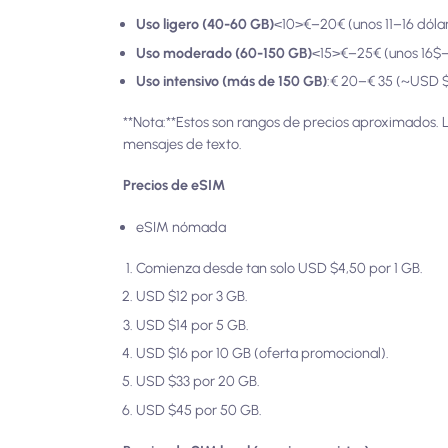
Uso ligero (40-60 GB)
<10>€–20€ (unos 11–16 dóla
Uso moderado (60-150 GB)
<15>€–25€ (unos 16$
Uso intensivo (más de 150 GB)
:€ 20–€ 35 (~USD $
**Nota:**Estos son rangos de precios aproximados. L
mensajes de texto.
Precios de eSIM
eSIM nómada
Comienza desde tan solo USD $4,50 por 1 GB.
USD $12 por 3 GB.
USD $14 por 5 GB.
USD $16 por 10 GB (oferta promocional).
USD $33 por 20 GB.
USD $45 por 50 GB.