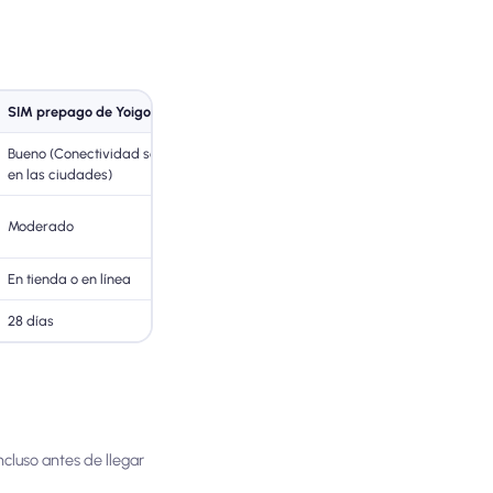
SIM prepago de Yoigo
eSIM nómada
Bueno (Conectividad sólida
Excelente (Dependiendo de la
en las ciudades)
red local)
Varía según el paquete de
Moderado
datos.
En tienda o en línea
En línea (instantáneo)
28 días
Varía (paquete de datos)
ncluso antes de llegar