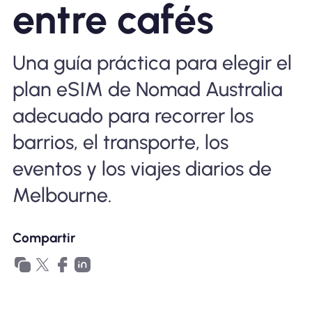
entre cafés
Por qué la eSIM Nomad
Una guía práctica para elegir el
Usando una eSIM
plan eSIM de Nomad Australia
adecuado para recorrer los
Para negocios
barrios, el transporte, los
eventos y los viajes diarios de
Melbourne.
Compartir