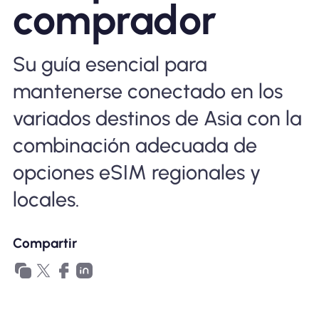
comprador
Por qué la eSIM Nomad
Su guía esencial para
Usando una eSIM
mantenerse conectado en los
variados destinos de Asia con la
Para negocios
combinación adecuada de
opciones eSIM regionales y
locales.
Compartir