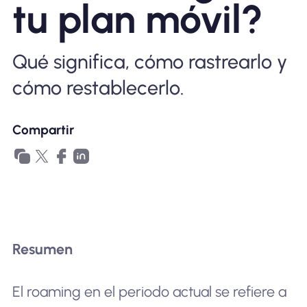
tu plan móvil?
Por qué la eSIM Nomad
Qué significa, cómo rastrearlo y
Usando una eSIM
cómo restablecerlo.
Para negocios
Compartir
Resumen
El roaming en el periodo actual se refiere a