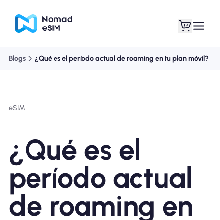
Blogs
¿Qué es el período actual de roaming en tu plan móvil?
Entra / Registrarse
Mis eSIM
eSIM
Planes de la tienda
¿Qué es el
período actual
Acerca de eSIM
de roaming en