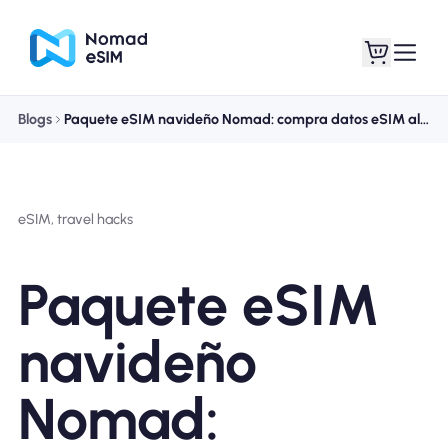
Blogs
Paquete eSIM navideño Nomad: compra datos eSIM al por mayor y ahorra hasta un 50 %
Entra / Registrarse
Mis eSIM
eSIM, travel hacks
Planes de la tienda
Paquete eSIM
navideño
Acerca de eSIM
Nomad: