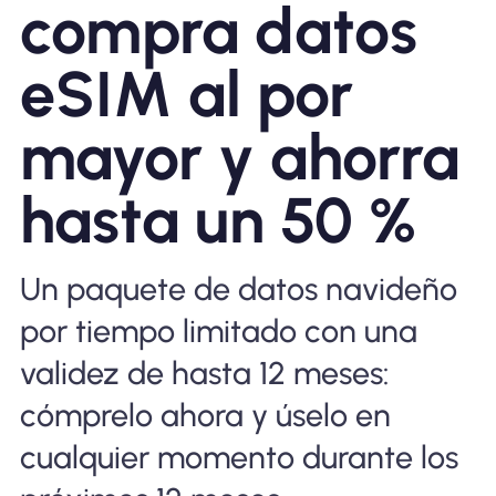
compra datos
Por qué la eSIM Nomad
eSIM al por
Usando una eSIM
mayor y ahorra
hasta un 50 %
Para negocios
Un paquete de datos navideño
por tiempo limitado con una
validez de hasta 12 meses:
cómprelo ahora y úselo en
cualquier momento durante los