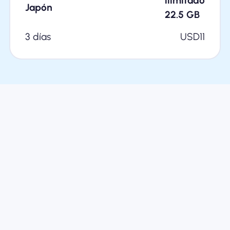
ilimitado
Japón
22.5
GB
3 días
USD
11