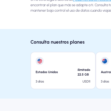
encontrar el plan que más se adapte a ti. Consulta 
mantener bajo control el uso de datos cuando viajas
Consulta nuestros planes
ilimitado
Estados Unidos
Austra
22.5
GB
USD
11
3 días
3 días