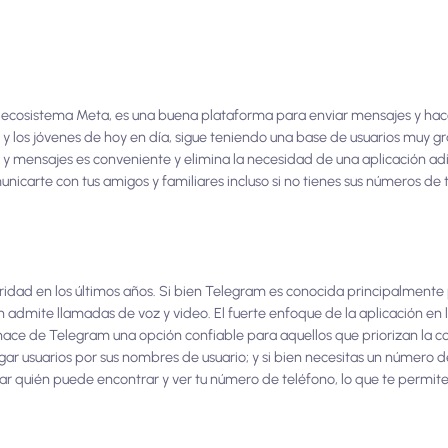
ecosistema Meta, es una buena plataforma para enviar mensajes y ha
y los jóvenes de hoy en día, sigue teniendo una base de usuarios muy gr
 mensajes es conveniente y elimina la necesidad de una aplicación adi
carte con tus amigos y familiares incluso si no tienes sus números de 
ad en los últimos años. Si bien Telegram es conocida principalmente 
 admite llamadas de voz y video. El fuerte enfoque de la aplicación en l
 hace de Telegram una opción confiable para aquellos que priorizan la c
r usuarios por sus nombres de usuario; y si bien necesitas un número d
tar quién puede encontrar y ver tu número de teléfono, lo que te permit