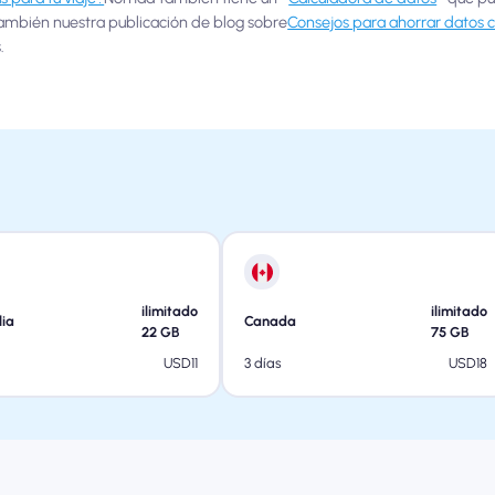
también nuestra publicación de blog sobre
Consejos para ahorrar datos 
.
ilimitado
ilimitado
lia
Canada
22
GB
75
GB
USD
11
USD
18
3 días