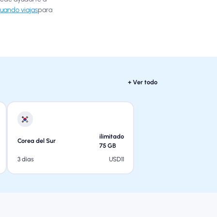
cuando viajas
para
+ Ver todo
ilimitado
Corea del Sur
75
GB
USD
11
3 días