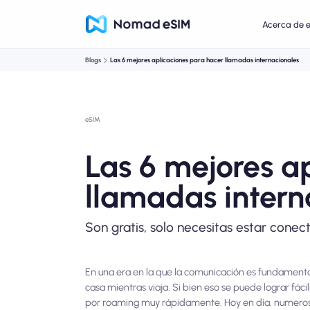
Acerca de 
Blogs
Las 6 mejores aplicaciones para hacer llamadas internacionales
eSIM
Las 6 mejores a
llamadas intern
Son gratis, solo necesitas estar conec
En una era en la que la comunicación es fundamenta
casa mientras viaja. Si bien eso se puede lograr fá
por roaming muy rápidamente. Hoy en día, numeros