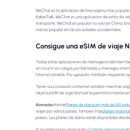
WeChat es la aplicación de mensajería más popular 
KakaoTalk, WeChat es una aplicación de estilo de vi
transporte. WeChat es popular no solo en China, s
menos popular en las sociedades occidentales.
Consigue una eSIM de viaje 
Todas estas aplicaciones de mensajería admiten lla
sin incurrir en cargos por llamadas y mensajes inte
Internet estable. Por supuesto, también requieren 
Tener una conexión a Internet estable mientras viaj
tarjeta eSIM de viaje Nomad te permitirá mantener
Nómada
ofertas
Planes de datos en más de 165 paí
viajar por varios países, también hay
planes regiona
países. Los planes de datos están disponibles desde
Si no está seguro acerca de
¿Cuántos datos necesitas