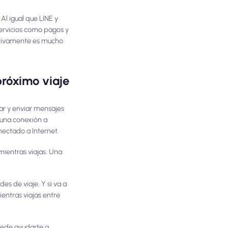
l igual que LINE y
servicios como pagos y
itivamente es mucho
róximo viaje
ar y enviar mensajes
 una conexión a
nectado a Internet.
mientras viajas. Una
es de viaje. Y si va a
ntras viajas entre
uede ayudarte a