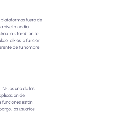
 plataformas fuera de
a nivel mundial.
akaoTalk también te
kaoTalk es la función
iferente de tu nombre
LINE, es una de las
aplicación de
s funciones están
argo, los usuarios