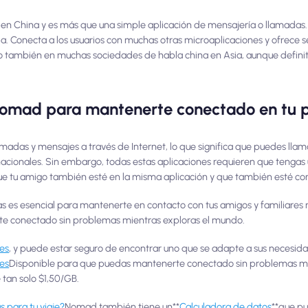
en China y es más que una simple aplicación de mensajería o llamadas. A
da. Conecta a los usuarios con muchas otras microaplicaciones y ofrece 
ino también en muchas sociedades de habla china en Asia, aunque defin
Nomad para mantenerte conectado en tu p
madas y mensajes a través de Internet, lo que significa que puedes llam
rnacionales. Sin embargo, todas estas aplicaciones requieren que tengas
que tu amigo también esté en la misma aplicación y que también esté co
as es esencial para mantenerte en contacto con tus amigos y familiares 
te conectado sin problemas mientras exploras el mundo.
ses
, y puede estar seguro de encontrar uno que se adapte a sus necesidad
les
Disponible para que puedas mantenerte conectado sin problemas mie
 tan solo $1,50/GB.
 para tu viaje?
Nomad también tiene un**
Calculadora de datos
**que p