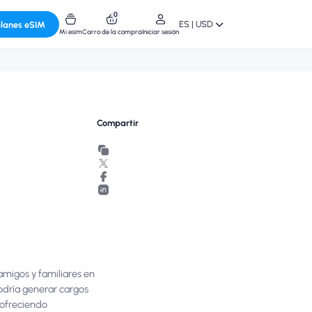
0
ES | USD
planes eSIM
Mi esim
Carro de la compra
Iniciar sesión
Compartir
migos y familiares en
podría generar cargos
 ofreciendo