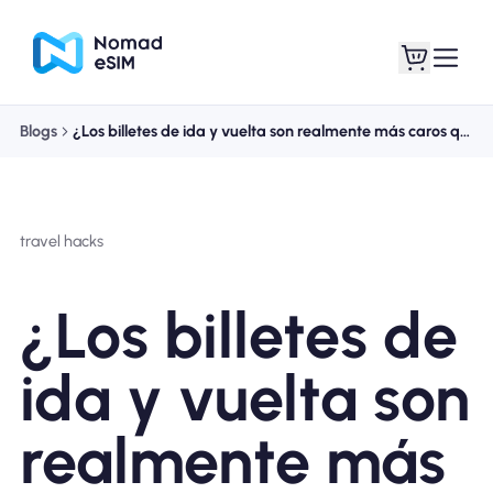
Blogs
¿Los billetes de ida y vuelta son realmente más caros que los de ida y vuelta?
Entra / Registrarse
Mis eSIM
travel hacks
Planes de la tienda
¿Los billetes de
ida y vuelta son
Acerca de eSIM
realmente más