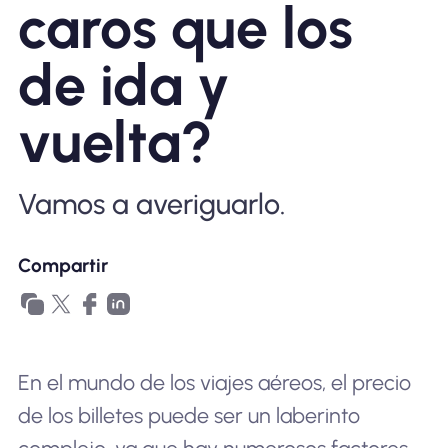
caros que los
Por qué la eSIM Nomad
de ida y
Usando una eSIM
vuelta?
Para negocios
Vamos a averiguarlo.
Compartir
En el mundo de los viajes aéreos, el precio
de los billetes puede ser un laberinto