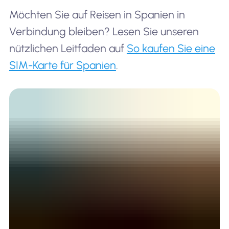
Möchten Sie auf Reisen in Spanien in
Verbindung bleiben? Lesen Sie unseren
nützlichen Leitfaden auf
So kaufen Sie eine
28
Heraklion, Greece
4,600
SIM-Karte für Spanien
.
29
Paris, France
47,50
30
Hong Kong, China
44,50
31
Venice, Italy
5,664,