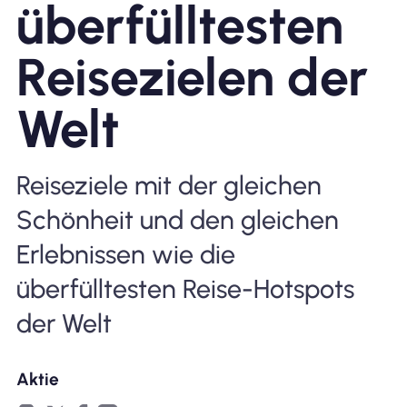
überfülltesten
Warum Nomad eSIM
Reisezielen der
Welt
Verwendung einer eSIM
Reiseziele mit der gleichen
Für das Geschäft
Schönheit und den gleichen
Erlebnissen wie die
überfülltesten Reise-Hotspots
der Welt
Aktie