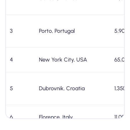
3
Porto, Portugal
5,900
4
New York City, USA
65,00
5
Dubrovnik, Croatia
1,350,
6
Florence, Italy
11,000