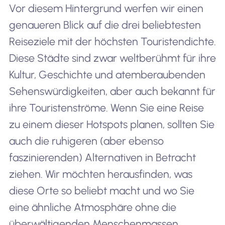
Vor diesem Hintergrund werfen wir einen
genaueren Blick auf die drei beliebtesten
7
Kyoto, Japan
81,190
Reiseziele mit der höchsten Touristendichte.
Diese Städte sind zwar weltberühmt für ihre
Kultur, Geschichte und atemberaubenden
8
Lisbon, Portugal
8,800
Sehenswürdigkeiten, aber auch bekannt für
ihre Touristenströme. Wenn Sie eine Reise
zu einem dieser Hotspots planen, sollten Sie
9
Hanoi, Vietnam
28,00
auch die ruhigeren (aber ebenso
faszinierenden) Alternativen in Betracht
ziehen. Wir möchten herausfinden, was
10
Copenhagen, Denmark
34,100
diese Orte so beliebt macht und wo Sie
eine ähnliche Atmosphäre ohne die
überwältigenden Menschenmassen