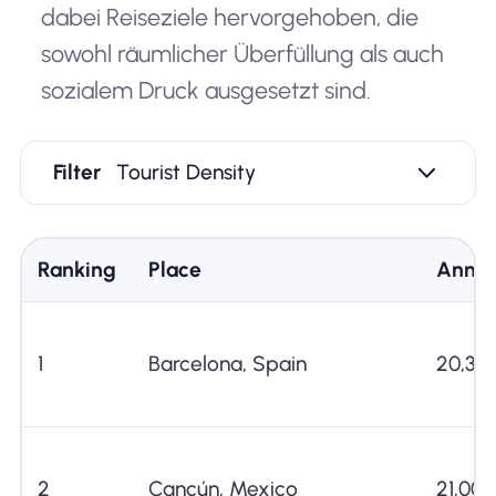
dabei Reiseziele hervorgehoben, die
sowohl räumlicher Überfüllung als auch
sozialem Druck ausgesetzt sind.
Filter
Tourist Density
Ranking
Place
Annual
1
Barcelona, Spain
20,37
2
Cancún, Mexico
21,00