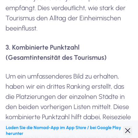
empfängt. Dies verdeutlicht, wie stark der
Tourismus den Alltag der Einheimischen
beeinflusst.
3. Kombinierte Punktzahl
(Gesamtintensität des Tourismus)
Um ein umfassenderes Bild zu erhalten,
haben wir ein drittes Ranking erstellt, das
die Platzierungen der einzelnen Städte in
den beiden vorherigen Listen mittelt. Diese
kombinierte Punktzahl hilft dabei, Reiseziele
zu identifizieren, die sowohl mit hoher
Laden Sie die Nomad-App im App Store / bei Google Play
herunter
Touristendichte als auch starkem Druck auf