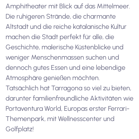
Amphitheater mit Blick auf das Mittelmeer.
Die ruhigeren Strände, die charmante
Altstadt und die reiche katalanische Kultur
24
Tallinn, Estonia
3,600
machen die Stadt perfekt für alle, die
Geschichte, malerische Küstenblicke und
weniger Menschenmassen suchen und
25
Phuket, Thailand
11,300
dennoch gutes Essen und eine lebendige
Atmosphäre genießen möchten.
Tatsächlich hat Tarragona so viel zu bieten,
darunter familienfreundliche Aktivitäten wie
26
Bangkok, Thailand
32,40
Portaventura World, Europas erster Ferrari-
Themenpark, mit Wellnesscenter und
Golfplatz!
27
Vienna, Austria
8,200