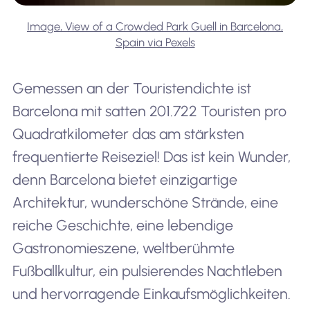
Image, View of a Crowded Park Guell in Barcelona,
Spain via Pexels
16
Queenstown, New Zealand
3,220
Gemessen an der Touristendichte ist
Barcelona mit satten 201.722 Touristen pro
Quadratkilometer das am stärksten
frequentierte Reiseziel! Das ist kein Wunder,
17
Santorini, Greece
3,400
denn Barcelona bietet einzigartige
Architektur, wunderschöne Strände, eine
reiche Geschichte, eine lebendige
18
Krakow, Poland
12,180
Gastronomieszene, weltberühmte
Fußballkultur, ein pulsierendes Nachtleben
und hervorragende Einkaufsmöglichkeiten.