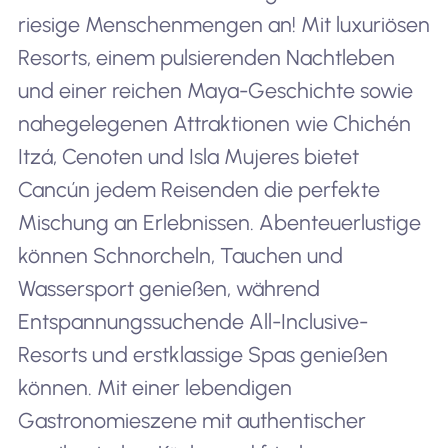
riesige Menschenmengen an! Mit luxuriösen
39
Sydney, Australia
33,70
Resorts, einem pulsierenden Nachtleben
und einer reichen Maya-Geschichte sowie
nahegelegenen Attraktionen wie Chichén
40
Rhodes, Greece
3,500
Itzá, Cenoten und Isla Mujeres bietet
Cancún jedem Reisenden die perfekte
Mischung an Erlebnissen. Abenteuerlustige
können Schnorcheln, Tauchen und
Wassersport genießen, während
Entspannungssuchende All-Inclusive-
Resorts und erstklassige Spas genießen
können. Mit einer lebendigen
Gastronomieszene mit authentischer