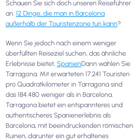
Schauen Sie sich doch unseren Reiseführer
19
Las Vegas, USA
41,00
an.
12 Dinge, die man in Barcelona
außerhalb der Touristenzone tun kann
?
20
Munich, Germany
8,500
Wenn Sie jedoch nach einem weniger
überfüllten Reiseziel suchen, das ähnliche
Erlebnisse bietet,
Spanien
Dann wählen Sie
Tarragona. Mit erwarteten 17.241 Touristen
21
Prague, Czech Republic
7,440
pro Quadratkilometer in Tarragona sind
das 184.480 weniger als in Barcelona.
Tarragona bietet ein entspannteres und
22
Dublin, Ireland
8,600
authentischeres Spanienerlebnis als
Barcelona, mit beeindruckenden römischen
Ruinen, darunter ein gut erhaltenes
23
London, UK
41,20