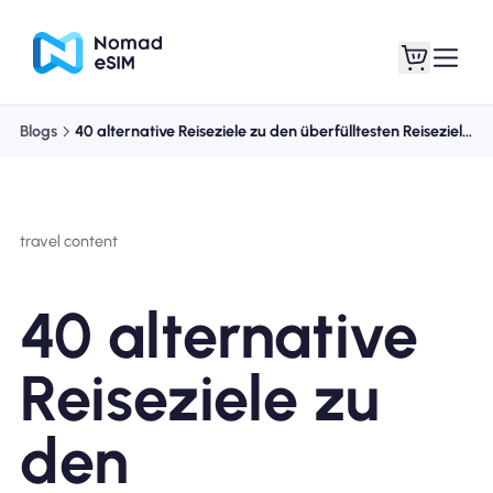
Blogs
40 alternative Reiseziele zu den überfülltesten Reisezielen der Welt
Anmelden /
Meine eSIMs
Registrieren
travel content
40 alternative
Shop-Tarife
Reiseziele zu
den
Über eSIM