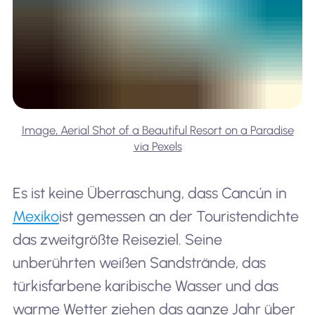
35
Reykjavik, Iceland
2,300
36
Maldives
2,000
Image, Aerial Shot of a Beautiful Resort on a Paradise
via Pexels
37
Mallorca, Spain
18,700
Es ist keine Überraschung, dass Cancún in
Mexiko
ist gemessen an der Touristendichte
das zweitgrößte Reiseziel. Seine
38
Petra, Jordan
1,200,
unberührten weißen Sandstrände, das
türkisfarbene karibische Wasser und das
warme Wetter ziehen das ganze Jahr über