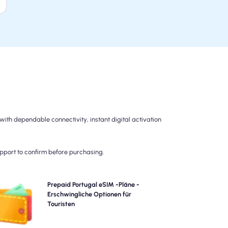
ith dependable connectivity, instant digital activation
upport to confirm before purchasing.
Wählen Sie unsere Prepaid Portugal eSIM-Pläne für
Prepaid Portugal eSIM -Pläne -
oblemlose 4G/5G-Konnektivität über. Bezahlen Sie im
Erschwingliche Optionen für
Voraus, um Überraschungen nach dem Reisen zu
Touristen
vermeiden und die vollständige Kontrolle über Ihre
Datennutzung und Ihre Kosten beizubehalten.