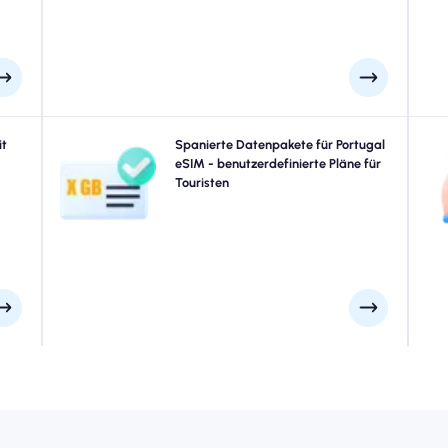
verbunden sind.
ssen
it
Reisen zu Lissabon, Porto, Aveiro oder irgendwo in
Spanierte Datenpakete für Portugal
ugal
Portugal? Wählen Sie aus unseren Portugal eSIM -
eSIM - benutzerdefinierte Pläne für
Po
5G -
Datenpaketen, die für jeden Bedarf entworfen wurden,
Touristen
Abd
ohne
mit nahtloser 4G/5G -Konnektivität. Einige unserer eSIMS
men.
erfordern eine manuelle Aktivierung. Bitte überprüfen Sie
Ihre Installations -E -Mail, um sicherzugehen.