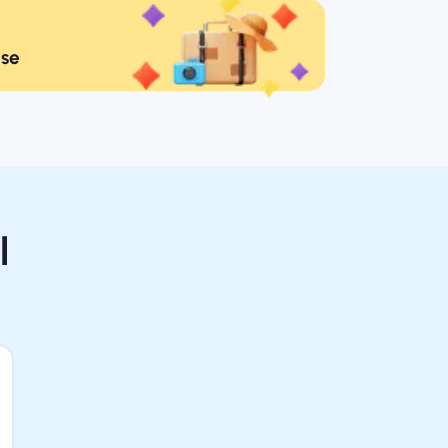
ise
l