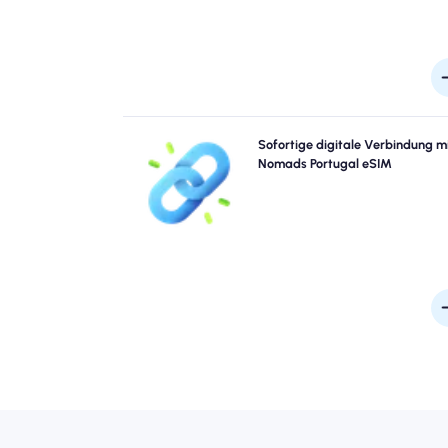
Überspringen Sie die Warteschlangen und verge
Sofortige digitale Verbindung m
Sie physische Sims. Aktivieren Sie Ihren Nomad Port
Nomads Portugal eSIM
eSIM sofort von Ihrem Gerät für schnelle 4G/
Konnektivität. Gehen Sie online, sobald Sie 
Probleme oder Verzögerungen am Flughafen ankom