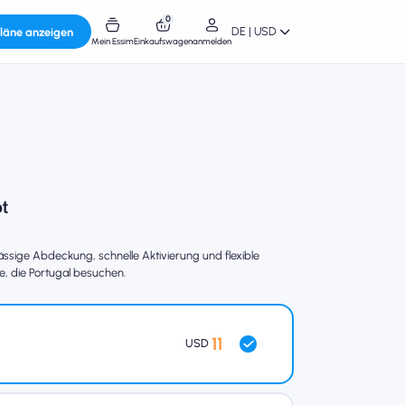
0
DE | USD
läne anzeigen
Mein Essim
Einkaufswagen
anmelden
ssige Abdeckung, schnelle Aktivierung und flexible
e, die Portugal besuchen.
11
USD