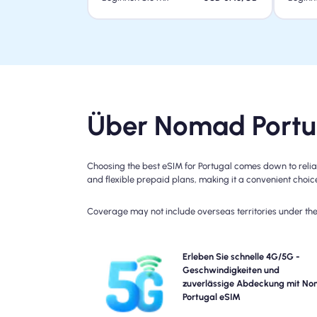
Über Nomad Portu
Choosing the best eSIM for Portugal comes down to relia
and flexible prepaid plans, making it a convenient choice 
Coverage may not include overseas territories under the 
Erleben Sie Blazing-Fast 5G, 4G Konnektivität
Erleben Sie schnelle 4G/5G -
Nomads Portugal Travel eSIM. Bitte überprüfen Sie 
Geschwindigkeiten und
Plandetails auf eine bestimmte Verfügbarkeit
zuverlässige Abdeckung mit N
Geschwindigkeit der Netzwerke, da die Deckung je 
Portugal eSIM
Standort und Tageszeit variieren k