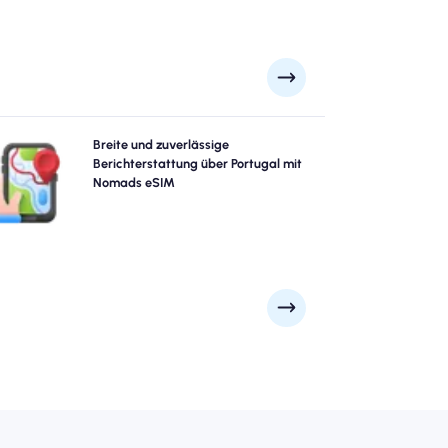
Erforschen Sie Portugal mit Vertrauen mit Nomads
Breite und zuverlässige
rtugal essim und bieten Sie eine zuverlässige 4G/5G -
Berichterstattung über Portugal mit
eckung von Großstädten wie Lissabon, Porto, Aveiro
Nomads eSIM
an Remote Scenic Spots an. Bleib in Verbindung, egal
wohin dein Abenteuer dich führt.