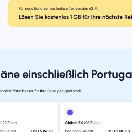
Für neue Benutzer: kostenlose Testversion eSIM
Lösen Sie kostenlos 1 GB für Ihre nächste Re
äne einschließlich Portuga
nalen Pläne besser für Ihre Reise geeignet sind!
(123 Ziele)
Global-EX
(98 Ziele)
en Sie mit
USD 5.15/GB
Beginnen Sie mit
USD 2.58/GB