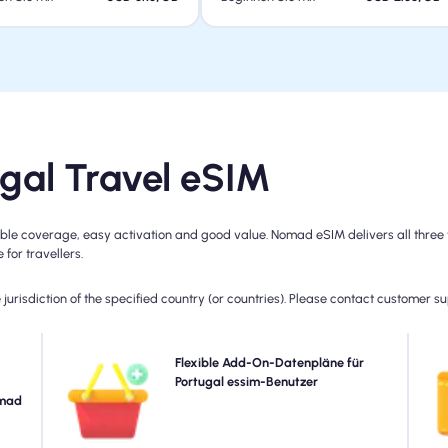
gal Travel eSIM
ble coverage, easy activation and good value. Nomad eSIM delivers all three w
for travellers.
jurisdiction of the specified country (or countries). Please contact customer s
 mit
Benötigen Sie mehr Daten oder erweitern Sie Ihren Plan?
Flexible Add-On-Datenpläne für
Ihre
Kaufen Sie einfach ein Add-On zu Ihrem Portugal eSIM,
Portugal essim-Benutzer
pr
 und
omad
um weiterhin eine nahtlose 5G/4G-Konnektivität zu
nach
genießen. Wenn Ihr Anfangsplan abläuft, aktiviert Ihr
ann.
Add-On automatisch, dass Sie ohne Unterbrechung