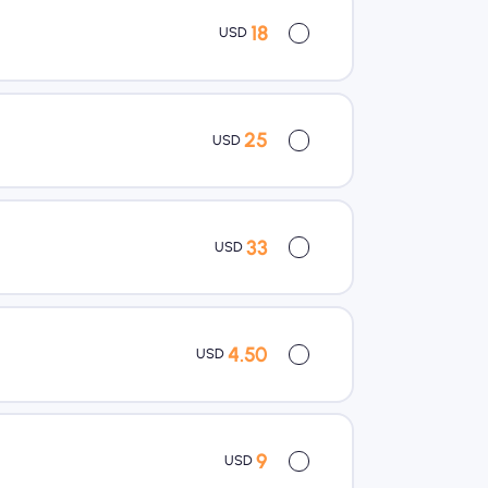
18
USD
25
USD
33
USD
4.50
USD
9
USD