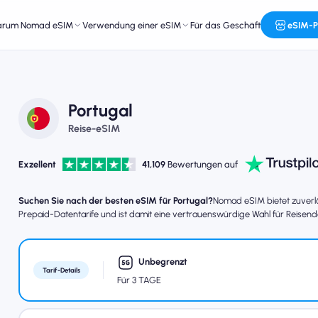
arum Nomad eSIM
Verwendung einer eSIM
Für das Geschäft
eSIM-P
Portugal
Reise-eSIM
Exzellent
41,109
Bewertungen auf
Suchen Sie nach der besten eSIM für Portugal?
Nomad eSIM bietet zuverlä
Prepaid-Datentarife und ist damit eine vertrauenswürdige Wahl für Reisend
Unbegrenzt
Tarif-Details
Für 3 TAGE