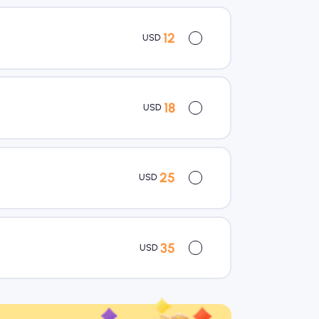
12
USD
18
USD
25
USD
35
USD