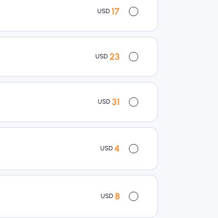
17
USD
23
USD
31
USD
4
USD
8
USD