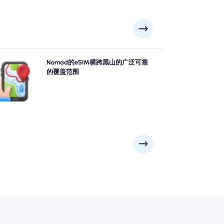
用Nomad's 黑山 eSIM充满信心地探索黑山，从科托尔,
Nomad的eSIM横跨黑山的广泛可靠
蒂瓦特, 采蒂涅到远程风景景点等主要城市提供可靠的
的覆盖范围
4G/5G覆盖范围。 无论冒险将您带到哪里，请保持联
系。