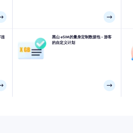
您的
字连
前往科托尔, 蒂瓦特, 采蒂涅或黑山中的任何地方？ 从我们
黑山 eSIM的量身定制数据包 - 游客
使
机场就
的黑山 eSIM数据软件包中进行选择，旨在适合所有需
的自定义计划
误。
求，并具有无缝的4G/5G连接性。 我们的一些eSIM需要
手动激活，请检查您的安装电子邮件以确保。