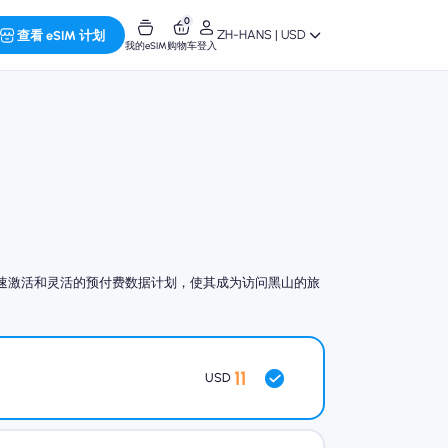
0
ZH-HANS | USD
查看 eSIM 计划
我的eSIM
购物车
登入
围、快速激活和灵活的预付费数据计划，使其成为访问黑山的旅
11
USD