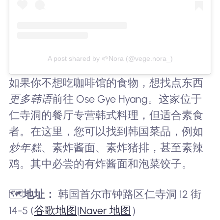
A post shared by 🌱Nora (@vege.nora_)
如果你不想吃咖啡馆的食物，想找点东西
更多韩语
前往 Ose Gye Hyang。这家位于
仁寺洞的餐厅专营韩式料理，但适合素食
者。在这里，您可以找到韩国菜品，例如
炒年糕
、素炸酱面、素炸猪排，甚至素辣
鸡。其中必尝的有炸酱面和泡菜饺子。
🗺️
地址：
韩国首尔市钟路区仁寺洞 12 街
14-5 (
谷歌地图
|
Naver 地图
）