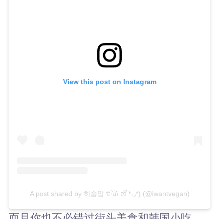
View this post on Instagram
A post shared by 히솝맘 ੯∙̀͡u\ ᰔᩚ ❛˓◞❛) (@iwantvegan)
而且你也不必错过街头美食和韩国小吃