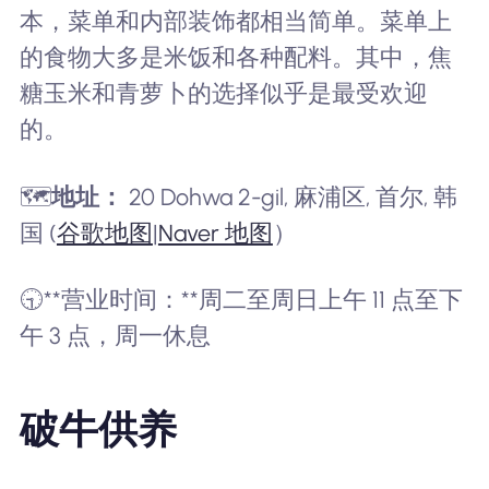
本，菜单和内部装饰都相当简单。菜单上
的食物大多是米饭和各种配料。其中，焦
糖玉米和青萝卜的选择似乎是最受欢迎
的。
🗺️
地址：
20 Dohwa 2-gil, 麻浦区, 首尔, 韩
国 (
谷歌地图
|
Naver 地图
）
🕤**营业时间：**周二至周日上午 11 点至下
午 3 点，周一休息
破牛供养