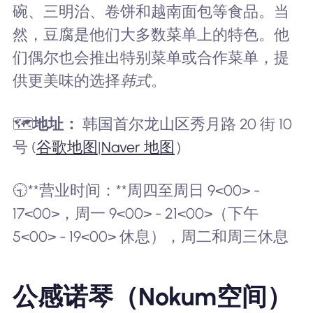
碗、三明治、卷饼和越南面包等食品。当
然，豆腐是他们大多数菜单上的特色。他
们偶尔也会推出特别菜单或合作菜单，提
供更美味的选择
韩式
。
🗺️
地址：
韩国首尔龙山区秀月路 20 街 10
号 (
谷歌地图
|
Naver 地图
）
🕤**营业时间：**周四至周日 9<00> -
17<00>，周一 9<00> - 21<00>（下午
5<00> - 19<00> 休息），周二和周三休息
公感诺琴（Nokum空间）