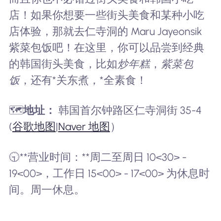
店！如果你想要一些街头美食和某种小吃
店体验，那就去仁寺洞的 Maru Jayeonsik
紫菜包饭吧！在这里，你可以品尝到经典
的韩国街头美食，比如
炒年糕
，
紫菜包
饭
，还有*关东煮，*全素食！
🗺️
地址：
韩国首尔钟路区仁寺洞街 35-4
(
谷歌地图
|
Naver 地图
）
🕤**营业时间：**周二至周日 10<30> -
19<00>，工作日 15<00> - 17<00> 为休息时
间。周一休息。