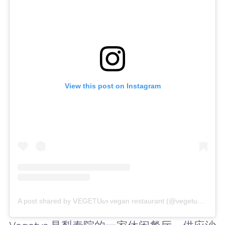
View this post on Instagram
A post shared by ᐯEGETᑌᔕ vegan restaurant (@vegetuskr)