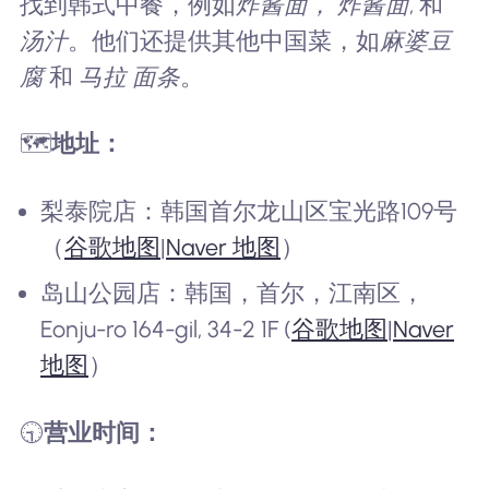
找到韩式中餐，例如
炸酱面，
炸酱面,
和
汤汁
。他们还提供其他中国菜，如
麻婆豆
腐
和
马拉
面条
。
🗺️
地址：
梨泰院店：韩国首尔龙山区宝光路109号
（
谷歌地图
|
Naver 地图
）
岛山公园店：韩国，首尔，江南区，
Eonju-ro 164-gil, 34-2 1F (
谷歌地图
|
Naver
地图
）
🕤
营业时间：