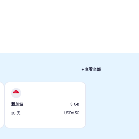
+ 查看全部
新加坡
3
GB
USD
6.50
30 天