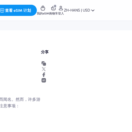
0
ZH-HANS | USD
查看 eSIM 计划
我的eSIM
购物车
登入
分享
而闻名。然而，许多游
注意事项：