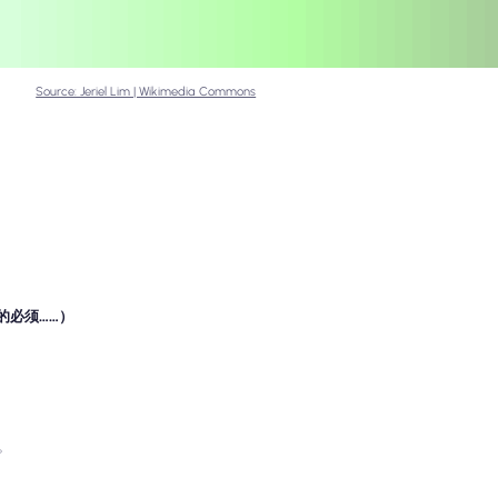
Source: Jeriel Lim | Wikimedia Commons
的必须……）
。