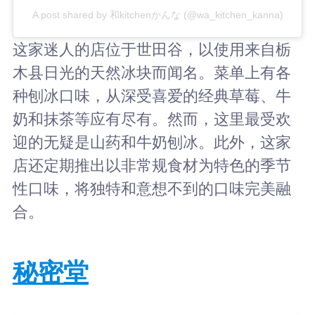
A post shared by 和kitchenかんな (@wa_kitchen_kanna)
这家迷人的店位于世田谷，以使用来自栃
木县日光的天然冰块而闻名。菜单上有各
种刨冰口味，从深受喜爱的经典草莓、牛
奶和抹茶等应有尽有。然而，这里最受欢
迎的无疑是山药和牛奶刨冰。此外，这家
店还定期推出以非常规食材为特色的季节
性口味，将独特和意想不到的口味完美融
合。
秘密堂