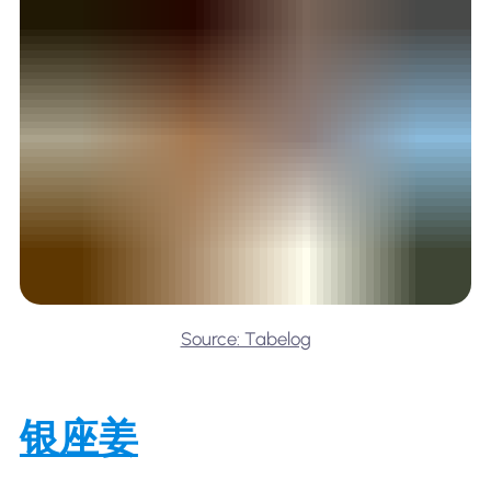
Source: Tabelog
银座姜