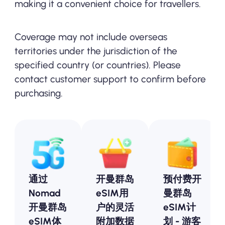
making it a convenient choice for travellers.
Coverage may not include overseas
territories under the jurisdiction of the
specified country (or countries). Please
contact customer support to confirm before
purchasing.
通过
开曼群岛
预付费开
Nomad
eSIM用
曼群岛
开曼群岛
户的灵活
eSIM计
eSIM体
附加数据
划 - 游客