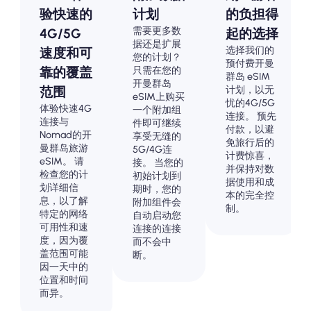
验快速的
计划
的负担得
需要更多数
4G/5G
起的选择
据还是扩展
选择我们的
速度和可
您的计划？
预付费开曼
只需在您的
靠的覆盖
群岛 eSIM
开曼群岛
计划，以无
范围
eSIM上购买
忧的4G/5G
体验快速4G
一个附加组
连接。 预先
连接与
件即可继续
付款，以避
Nomad的开
享受无缝的
免旅行后的
曼群岛旅游
5G/4G连
计费惊喜，
eSIM。 请
接。 当您的
并保持对数
检查您的计
初始计划到
据使用和成
划详细信
期时，您的
本的完全控
息，以了解
附加组件会
制。
特定的网络
自动启动您
可用性和速
连接的连接
度，因为覆
而不会中
盖范围可能
断。
因一天中的
位置和时间
而异。