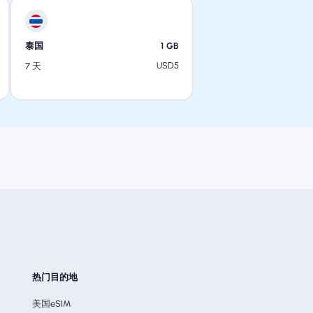
泰国
1
GB
USD
5
7 天
热门目的地
美国eSIM