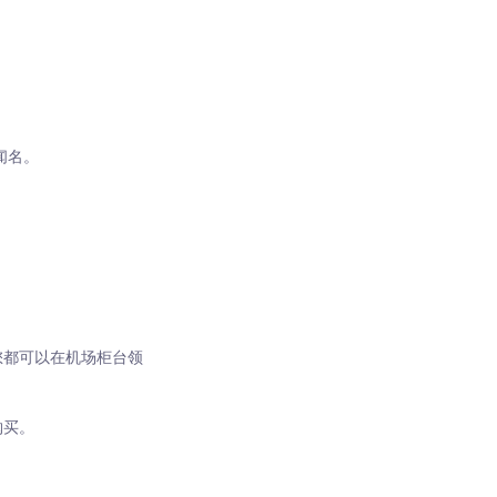
闻名。
您都可以在机场柜台领
购买。