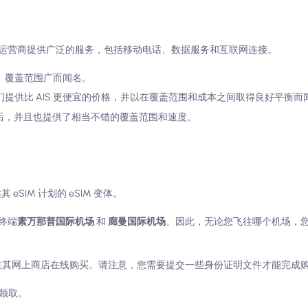
运营商提供广泛的服务，包括移动电话、数据服务和互联网连接。
度快、覆盖范围广而闻名。
商。他们提供比 AIS 更便宜的价格，并以在覆盖范围和成本之间取得良好平衡而
 和 dtac 之后，并且也提供了相当不错的覆盖范围和速度。
其 eSIM 计划的 eSIM 变体。
终端
素万那普国际机场
和
廊曼国际机场
。因此，无论您飞往哪个机场，
M，您也可以在其网上商店在线购买。请注意，您需要提交一些身份证明文件才能完成
台领取。