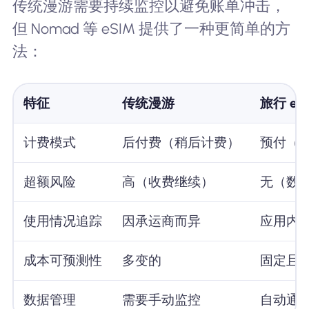
传统漫游需要持续监控以避免账单冲击，
但 Nomad 等 eSIM 提供了一种更简单的方
法：
特征
传统漫游
旅行 eS
计费模式
后付费（稍后计费）
预付（
超额风险
高（收费继续）
无（数
使用情况追踪
因承运商而异
应用内
成本可预测性
多变的
固定且
数据管理
需要手动监控
自动通