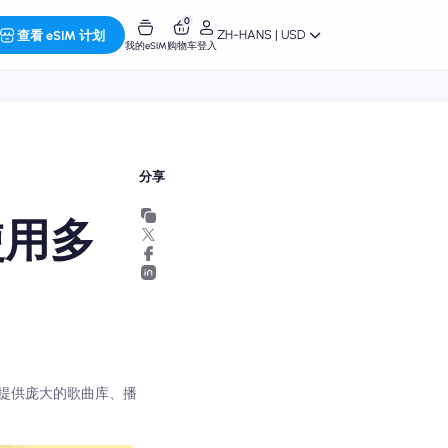
0
ZH-HANS | USD
查看 eSIM 计划
我的eSIM
购物车
登入
分享
体使用多
fy 都提供庞大的歌曲库、播